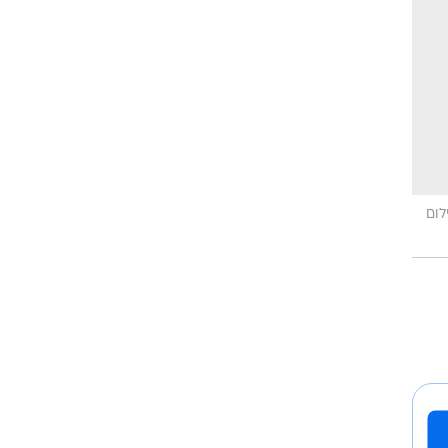
וריז
וע
לום