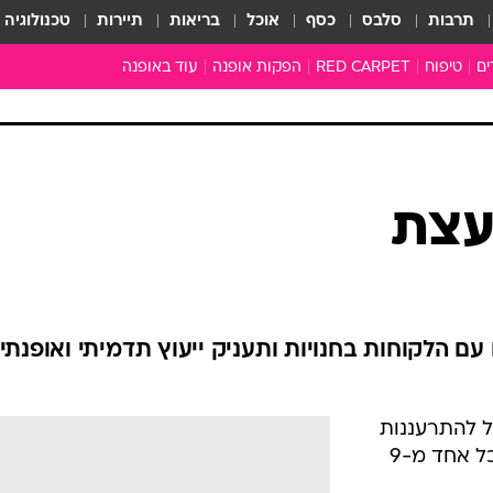
תרבות
סלבס
כסף
אוכל
בריאות
תיירות
טכנולוגיה
ים
טיפוח
RED CARPET
הפקות אופנה
עוד באופנה
שמלות כלה
טובהל'ה +
כל הכתבות
כתבו לנו
עצת
ארכיון מדורים
עושים סדר
סוגרים שנה
המציאון
משכורת 13
 הלקוחות בחנויות ותעניק ייעוץ תדמיתי ואופנתי 
התעשייה
המצפן האופנ
 להתרעננות
מלתחה מלאה
בזירת האופנה, ותייעץ ללקוחותיה בכל אחד מ-9
סבתא שיק