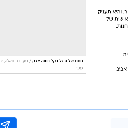
אופנה ברשת
שיער וסטייל
, והיא תעניק
אישית של
סטייל ID
נות.
נעליים ואקסס
שמלות כלה
אג'נדה
דוגמנית השב
/
חנות של סיגל דקל בנווה צדק
מערכת וואלה, צי
מסך