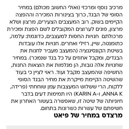
מרכיב נוסף ומרכזי (ואולי החשוב מכולם) במחיר
הסופי של הבגד, כרוך בצינורות המכירה וההפצה
הקיימים בשוק. רוב המעצבים הצעירים, מרצון ושלא
מרצון, פונים לערוצים המקובלים לשם הפצת ומכירת
מרכולתם  חנויות החסות למעצבים, כדוגמת: עלמה,
כתומנטה, שיין, רזילי ואחרים. חנויות אלו עובדות
בשיטת הקונסיגנציה (המעצב מעביר לחנות את
הבגדים, ומקבל אחוזים על כל בגד שנמכר). במחיר
שחנויות אלה גובות, הן מגלמות את הוצאות החנות,
החשיפה שהמעצב מקבל ועוד. ראוי לציין כי בעוד
שהשיטה הקיימת מייקרת את מחיר הבגד הסופי
ללקוח, הרי ששלוש המעצבות עמן שוחחתי (פרידה,
ANNA K, ו-KARIN A) היו תמימות דעים בדבר
חיוניותה של שיטה זו, שאפשרה בעשור האחרון את
חשיפתם של עשרות כשרונות בתחום.
מרצדס במחיר של פיאט