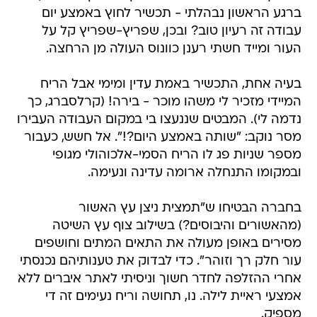
ברגע הראשון נבהלתי - תכשיר לחוץ באמצע יום
עבודה זה רעיון טוב? ובכן, שפריץ-שפריץ קל על
העור ומייד חשתי רענן כוונוס העולה מן הרחצה.
בעיה אחת, התכשיר באמת עדין ומימי אבל הריח
המיידי מזכיר לי משהו מוכר - בירה! (קרלסברג, כך
נדמה לי). המבטים שננעצו בי במקום העבודה העבירו
מסר נוקב: "שותה באמצע היום?!". אל חשש, כעבור
מספר שניות פג לו הריח הסמי-אלכוהולי מגופי
ובמקומו התנחלה ארומה עדינה ונעימה.
בחברה הבטיחו ש"תמצית ניצן עץ האשור
(מהאשורים והיבוסים?) בשילוב צוף עץ השיטה
מסירים באופן מעולה את התאים המתים וחושפים
עור חלק רך וזוהר". כדי לבדוק את טענותיהם נכנסתי
אחרי ההזלפה לחדר חשוך וניסיתי לאתר איברים ללא
אמצעי ראיית לילה. נו, תחושה וריח נעימים זה די
מספיק.