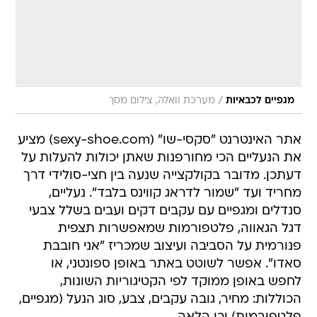
/
מגפיים לכבאיות
מערכת וואלה, צילום מסך
אתר האינטרנט "סקסי-שו" (sexy-shoe.com) מציע
את הנעליים הכי מחורפנות שאתן יכולות להעלות על
דעתכן. מדובר בקולקצייה שנעה בין חצי-סולידי דרך
מחריד ועד "שמור לדראג קווינס בלבד". נעליים,
סנדלים ומגפיים עם עקבים דקים ועבים בשלל צבעי
דגל הגאווה, פלטפורמות שמאפשרות תצפית
פנורמית על הסביבה ועיצוב שמכריז "אני חובבת
סאדו". אפשר לשוטט באתר באופן ספונטני, או
לחפש באופן ממוקד לפי הקטיגוריות השונות,
הכוללות: מחיר, גובה עקבים, צבע, סוג הנעל (מגפיים,