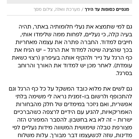
/
מגפיים כסופות עד הירך
מערכת וואלה, צילום מסך
גם למי שתמצא את נעלי חלומותיה באתר, תהיה
בעיה קלה, כי נעליים, לפחות ממה שלימדו אותי,
חייבים למדוד. החברה פתרה את עצמה מאחריות
בכך שהציגה שיטה למדוד את הרגל - יש הניח את
כף הרגל על נייר ולהקיף אותה בעיפרון (רצוי כשאת
עומדת). לאחר מכן יש למדוד את האורך והרוחב
בסרגל.
גם לשים את מלוא כובד המשקל על כל כף הרגל וגם
להתכופף ולרשום בו-זמנית נראה לי משימה בלתי
אפשרית, ואם ניזכר במימדים של חלק מהבחורות
האמריקאיות, להגיע עם הידיים לרצפה כשהברכיים
ישרות - זה לא בא בחשבון. להסבר המפורט הזה
מצורפת טבלה שימושית המשווה מידות נעליים לפי
מדינות, שזה לכשעצמו דבר מבורך. עלות משלוח