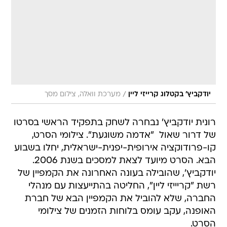
/
יודקביץ' בקטלוג קרייזי ליין
מערכת וואלה, צילום מסך
רונית יודקביץ' נבחרה לשחק בתפקיד הראשי בסרטו
של דרור שאול  "אדמה משוגעת". צילומי הסרט,
קו-פרודוקציה אירופית-יפנית-ישראלית, יחלו בשבוע
הבא. הסרט מיועד לצאת למסכים בשנת 2006.
יודקביץ', שהובילה בעונה האחרונה את הקמפיין של
רשת "קריייזי ליין", החליטה בהתייעצות עם מנהלי
החברה, שלא להוביל את הקמפיין הבא של חברת
האופנה, עקב עומס בלוחות הזמנים של צילומי
הסרט.