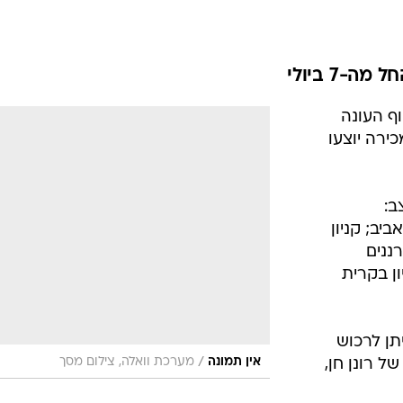
אופנה ברשת
שיער וסטייל
סטייל ID
נעליים ואקסס
רות סוף העונה
שמלות כלה
ירה יוצעו
אג'נדה
דוגמנית השב
ב:
 אביב; שינקין 49, תל אביב; קניון
רננים
ון בקרית
יתן לרכוש
/
אין תמונה
מערכת וואלה, צילום מסך
ודפים של רונן חן,