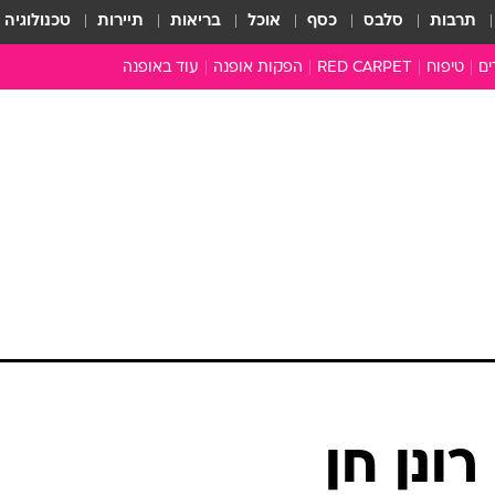
תרבות
סלבס
כסף
אוכל
בריאות
תיירות
טכנולוגיה
ים
טיפוח
RED CARPET
הפקות אופנה
עוד באופנה
שמלות כלה
טובהל'ה +
כל הכתבות
כתבו לנו
ארכיון מדורים
עושים סדר
סוגרים שנה
המציאון
משכורת 13
התעשייה
המצפן האופנ
מלתחה מלאה
ונן חן
סבתא שיק