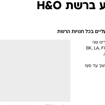
אופנה ברשת
ברשת H&O
שיער וסטייל
סטייל ID
נעליים ואקסס
שמלות כלה
ליים בכל חנויות הרשת
אג'נדה
ע פריט שני
דוגמנית השב
ים BK, LA, FILA, JOYA
שך עד סוף