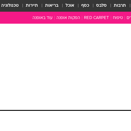
תרבות
סלבס
כסף
אוכל
בריאות
תיירות
טכנולוגיה
ים
טיפוח
RED CARPET
הפקות אופנה
עוד באופנה
שמלות כלה
טובהל'ה +
כל הכתבות
כתבו לנו
ארכיון מדורים
עושים סדר
סוגרים שנה
המציאון
משכורת 13
התעשייה
המצפן האופנ
מלתחה מלאה
סבתא שיק