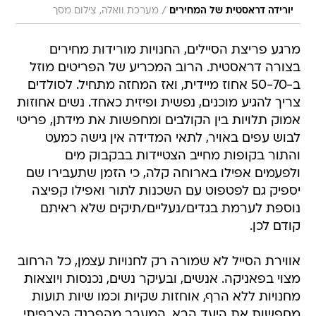
/
יורידה דראסטית של המחירים
מערכת וואלה, צילום מסך
מרגע פריצת הסיילים, החנויות מורידות מחירים
בצורה דראסטית. הרוב המכריע של הפריטים מוזל
ב-50-70 אחוז מיידית, ואז המחזה מתחיל. לסולדים
צריך להגיע מוכנים, נפשית ופיזית כאחד. נשים אחוזות
אמוק תלויות בין הקולבים ומחפשות את מידתן, פריטי
לבוש עפים באויר, לתאי המדידה אין גישה כמעט
והתור בקופות מחייב הצטיידות בבקבוק מים
ולפעמים אפילו בארוחה קלה, כי הזמן שתעבירו שם
יספיק גם לפטפוט עם השכנות לתור ואפילו קפיצה
נוספת לערמת בגדים/נעליים/תיקים שלא ראיתם
קודם לכן.
אווירת הסייל לא שמורה רק לחנויות עצמן, כל הרחוב
מצוי בפאניקה. אנשים, ובעיקר נשים, נכנסות ויוצאות
מחנויות ללא הרף, אוחזות שקיות וכמו שיות תועות
מחפשות את היעד הבא. המעבר מהפרנק הצרפיתי