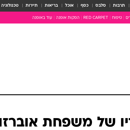
תרבות
סלבס
כסף
אוכל
בריאות
תיירות
טכנולוגיה
ים
טיפוח
RED CARPET
הפקות אופנה
עוד באופנה
שמלות כלה
טובהל'ה +
כל הכתבות
כתבו לנו
ארכיון מדורים
עושים סדר
סוגרים שנה
המציאון
משכורת 13
התעשייה
המצפן האופנ
מלתחה מלאה
ו של משפחת אוברזון
סבתא שיק