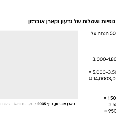
אופנה ברשת
שיער וסטייל
סטייל ID
ופיות ושמלות של גדעון וקארן אוברזון
נעליים ואקסס
גדעון וקראן אוברזון מציעים 30%-50% הנחה על
שמלות כלה
אג'נדה
דוגמנית השב
ם - 2,400-1,440 ¤ במקום 3,000-1,800
/
קארן אוברזון, קיץ 2005
מערכת וואלה, צילום 