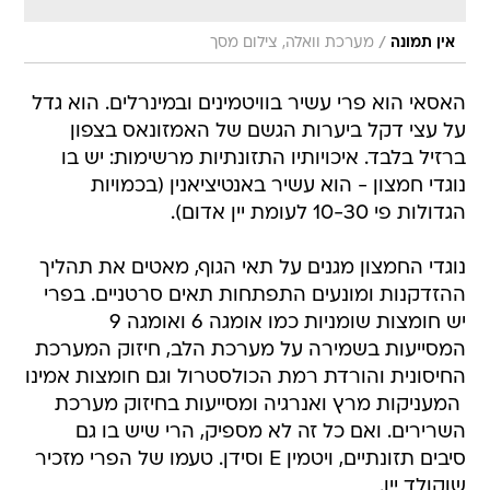
/
אין תמונה
מערכת וואלה, צילום מסך
האסאי הוא פרי עשיר בוויטמינים ובמינרלים. הוא גדל
על עצי דקל ביערות הגשם של האמזונאס בצפון
ברזיל בלבד. איכויותיו התזונתיות מרשימות: יש בו
נוגדי חמצון - הוא עשיר באנטיציאנין (בכמויות
הגדולות פי 10-30 לעומת יין אדום).
נוגדי החמצון מגנים על תאי הגוף, מאטים את תהליך
ההזדקנות ומונעים התפתחות תאים סרטניים. בפרי
יש חומצות שומניות כמו אומגה 6 ואומגה 9
המסייעות בשמירה על מערכת הלב, חיזוק המערכת
החיסונית והורדת רמת הכולסטרול וגם חומצות אמינו
 המעניקות מרץ ואנרגיה ומסייעות בחיזוק מערכת
השרירים. ואם כל זה לא מספיק, הרי שיש בו גם
סיבים תזונתיים, ויטמין E וסידן. טעמו של הפרי מזכיר
שוקולד יין.