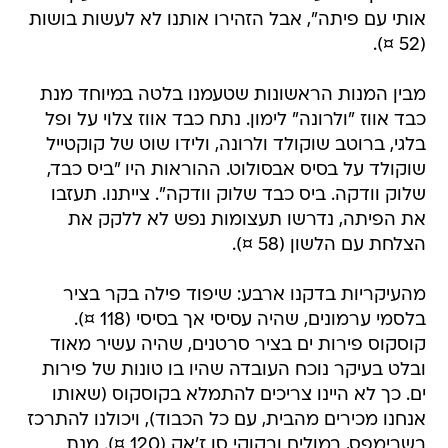
אותי עם פיתה", אבל הזהירו אותנו לא לעשות בושות
(52 ¤).
מבין המנות הראשונות שטעמנו בלטה במיוחד מנת
כבד אווז "ולרונה" לימון. נתח כבד אווז צלוי על ופל
בלגי, ברוטב שוקולד ולרונה, ולידו שוט של קוקטייל
שוקולד על בסיס אבסולוט. ההוראות היו "ביס כבד,
שלוק וודקה. ביס כבד שלוק וודקה". צייתנו. תעזבו
את הפיתה, נדרשו תעצומות נפש לא ללקק את
הצלחת עם הלשון (58 ¤).
מהעיקריות בדקנו ארבע: שיפוד פילה בקר בציר
בלסמי ערמונים, שהיה עסיסי אך בסיסי (118 ¤).
קוסקוס פירות ים בציר סרטנים, שהיה עשיר מאוד
ובלט בעיקר נוכח העובדה שהיו בו טונות של פירות
ים. כך לא היינו צריכים להתמלא בקוסקוס (שאותו
אנחנו מכירים מהבית, עם כל הכבוד), ויכולנו להתרכז
בשרימפס, במולים ובקוקי סן ז'אק (120 ¤). מנת