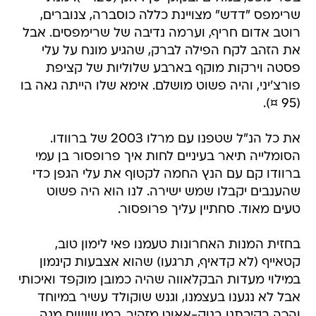
שרימפס "דדש" מצויינת כללה כוסברה, צנוברים,
רוטב אדום חריף, וערמה נדיבה של שרימפסים. אבל
את הזהב לקח הפילה לברק, שהגיע מונח על עלי
פסטה וירקות מוקף בארבע שלוליות של קציפת
פורצ'יני, והיה פשוט מושלם. אימא שלו הייתה גאה בו
(95 ¤).
את כל הנ"ל שטפנו עם מרלו 2003 של ברוודו.
הסומלייה תיאר בעיניים לחות איך פרופסור בן עמי
ברוודו קם עם הנץ החמה לקטוף את עלי הגפן כדי
שהענבים יקבלו שמש ישירה. לנו הוא היה פשוט
טעים מאוד. סחתיין עליך פרופסור.
בחזית המנות האחרונות טעמנו פאי לימון טוב,
קטאייף (לא קדאיף, תרגעו) שהוא אצבעות קינמון
במילוי מעדות הבקלאווה שהיה כמובן מוקפד ואיכותי
אבל לא נגענו בעצמנו, וגנש שוקולד עשיר במיוחד
והכה בקיבתנו בנוק-אאוט מזהיר, כמו ששום מנה