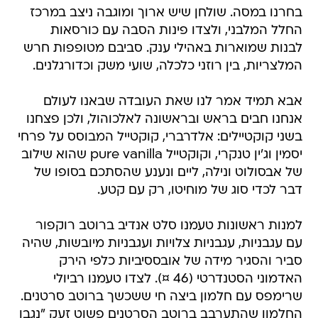
בחרנו במסה. שולחן שיש ארוך ומוגבה ניצב במרכז
החלל המלבני, ולצדו פינות הסבה עם כורסאות
לבנות שמוארות באהילי ענק. סביבם מטופפות חרש
המלצריות, בין רוזני כלכלה, שועי משק וכדורגלנים.
אבא תמיד אמר לנו שאת העובדה שבאנו לעולם
אנחנו חבים בראש ובראשונה לאלכוהול, ולכן פצחנו
בשני קוקטיילים: אלדרברי, קוקטייל המבוסס על פרחי
יסמין וג'ין טנקרי, וקוקטייל pure vanilla שהוא שילוב
של אבסולוט ונילה, ליים ונענע שהסתכם בסופו של
דבר לכדי סוג של מוחיטו, רק עם קטע.
למנות ראשונות טעמנו סלט אנדיב ברוטב רוקפור
עם עגבניות, עגבניות צלויות ועגבניות מיובשות, שהיה
סביר והסגיר מידה של אובססיביות כלפי הירק
האדמוני הסטנדרטי (46 ¤). לצדו טעמנו רביולי
שרימפס עם חלמון ביצה חי ששכשך ברוטב סרטנים.
החלמון שהתערבב ברוטב הסרטנים פשוט זעק "נגבו