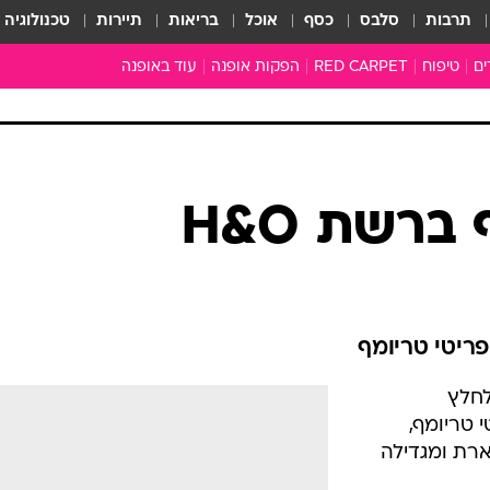
תרבות
סלבס
כסף
אוכל
בריאות
תיירות
טכנולוגיה
ים
טיפוח
RED CARPET
הפקות אופנה
עוד באופנה
שמלות כלה
טובהל'ה +
כל הכתבות
כתבו לנו
רשת H&O
ארכיון מדורים
עושים סדר
סוגרים שנה
המציאון
משכורת 13
ריטי טריומף
התעשייה
ולחלץ
המצפן האופנ
 טריומף,
מלתחה מלאה
רת ומגדילה
סבתא שיק