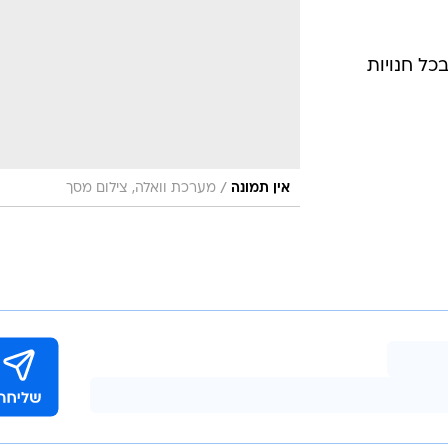
אופנה ברשת
שיער וסטייל
כל חנויות
סטייל ID
נעליים ואקסס
שמלות כלה
אג'נדה
/
אין תמונה
מערכת וואלה, צילום מסך
דוגמנית השב