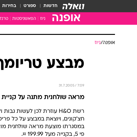
חדשות
ספורט
בחירות
אופנה
ניוז
הפאשניסטות
טרנד
אופנה
/
ניוז
מבצע טריומף ב
31.7.2005 / 7:09
מראה שולחנית מתנה על קניית פ
רשת H&O עוזרת לכן לעשות גבות 
חצ'קונים, ויוצאת במבצע על כל פריטי
במסגרתו מוצעת מראה שולחנית מוא
פי 5, בקנייה מעל 199.99 ¤.