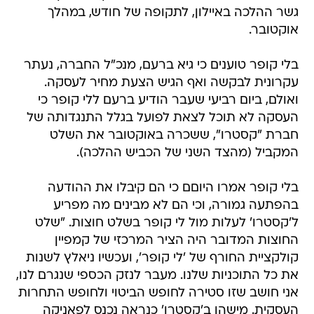
גשר ההלכה באיילון, לתקופה של חודש, במהלך
אוקטובר.
בלי קופר טוענים כי גיא ברעם, מנכ"ל החברה, נעתר
עקרונית לבקשה ואף הגיש הצעת מחיר לעסקה.
ואולם, ביום רביעי שעבר הודיע ברעם ללי קופר כי
העסקה לא תוכל לצאת לפועל בגלל התנגדותה של
חברת "קסטרו", ששכרה באוקטובר את השלט
המקביל (מהצד השני של הכביש ההלכה).
בלי קופר אמרו היוםם כי הם קיבלו את ההודעה
בהפתעה גמורה, וכי הם לא מבינים מה מפריע
ל'קסטרו' לעלות מול לי קופר בשלט חוצות. "שלט
החוצות המדובר היה הציר המרכזי של קמפיין
קולקציית החורף של 'לי קופר', ועכשיו ניאלץ לשנות
את כל התוכניות שלנו. מעבר לנזק הכספי שנגרם לנו,
אני חושב שזו סטירה לחופש הביטוי ולחופש התחרות
העסקית. מישהו ב'קסטרו' כנראה נכנס לפאניקה