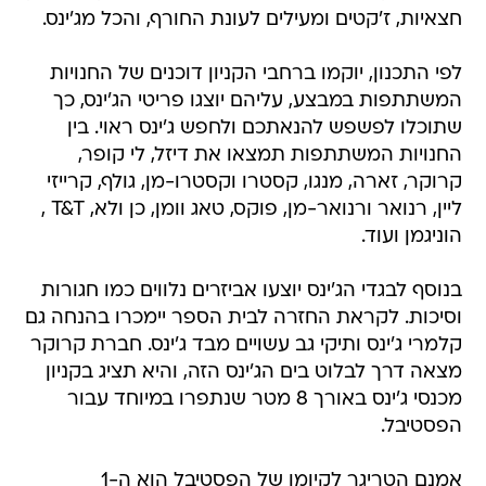
חצאיות, ז'קטים ומעילים לעונת החורף, והכל מג'ינס.
לפי התכנון, יוקמו ברחבי הקניון דוכנים של החנויות
המשתתפות במבצע, עליהם יוצגו פריטי הג'ינס, כך
שתוכלו לפשפש להנאתכם ולחפש ג'ינס ראוי. בין
החנויות המשתתפות תמצאו את דיזל, לי קופר,
קרוקר, זארה, מנגו, קסטרו וקסטרו-מן, גולף, קרייזי
ליין, רנואר ורנואר-מן, פוקס, טאג וומן, כן ולא, T&T ,
הוניגמן ועוד.
בנוסף לבגדי הג'ינס יוצעו אביזרים נלווים כמו חגורות
וסיכות. לקראת החזרה לבית הספר יימכרו בהנחה גם
קלמרי ג'ינס ותיקי גב עשויים מבד ג'ינס. חברת קרוקר
מצאה דרך לבלוט בים הג'ינס הזה, והיא תציג בקניון
מכנסי ג'ינס באורך 8 מטר שנתפרו במיוחד עבור
הפסטיבל.
אמנם הטריגר לקיומו של הפסטיבל הוא ה-1