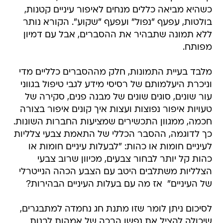
כשהיא מביאה כללים מנחים לאיפור עיניים קטנות,
בולטות, עפעף "נפול" ועפעף "שקוע". הקורא נותר
ללא תמונה שתבהיר את ההסברים, אבל עם דמיון
מפותח.
מלבד בעיית התמונות, חלק מההסברים כלליים מדי
וניכרת היעלמותם של רסיסי מידע לגבי טיפול בגווני
עור שונים, סוגים שונים של מבנה פנים, סקירה של
טעויות איפור נפוצות ועצות איך קונים איפור בצורה
חכמה, ממגוון התכשירים שמציעות החברות השונות.
כך לדוגמה, ההסבר הכללי של התאמת צבעי צלליות
לעיניים חומות או כהות: "לבעלות עיניים חומות או
כהות קל יותר לבחור צבעים, מכיוון שרוב צבעי
הצלליות משתלבים היטב עם הצבע הכהה הנייטרלי
של העיניים"  אז מה עם בעלות העיניים הבהירות?
לסיכום ניתן לומר שזו מתנת חג נחמדה למתבגרים,
שיכולה להציל את נפשן הרכה של אמהות לבנות