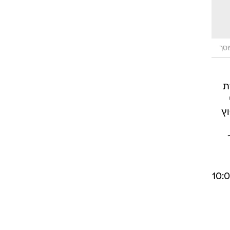
מסך
ת
וץ
ורים 5 תל אביב, שעות פתיחה: כל יום 10:00-19:00, ו': 10:00-