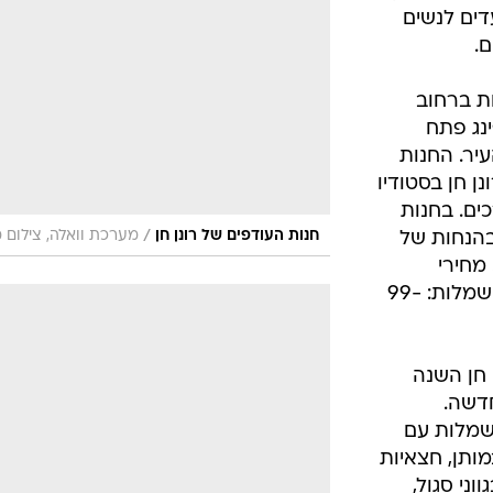
אופנה ברשת
דים לנשים
שיער וסטייל
סטייל ID
חת ברחוב
נעליים ואקסס
נג פתח
שמלות כלה
יר. החנות
אג'נדה
 חן בסטודיו
דוגמנית השב
ים. בחנות
/
חנות העודפים של רונן חן
מערכת וואלה, צילום 
בהנחות של
70% ובטווח מידות רחב: 36- 46. מחירי
פריטים לדוגמה, חולצות: 40-149 ¤, שמלות: 99-
 חן השנה
דשה.
שמלות עם
מותן, חצאיות
ני סגול,