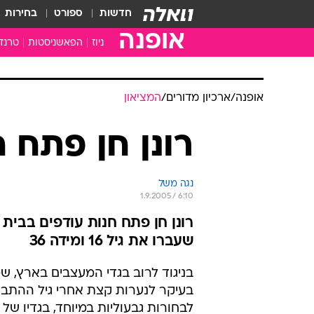
חדשות
ספורט
בחירות
אופנה
ניוז
הפאשניסטות
טרנד
אופנה
/
ארכיון מדורים
/
המציאון
רונן חן פתח 
נגה משל
1.9.2005 / 6:10
רונן חן פתח חנות עודפים בבית 
שעברו את גיל 16 ומידה 36
בניגוד לרוב בגדי המעצבים בארץ, ש
בעיקר לנערות קצת אחרי גיל ההתבג
לבחורות גבעוליות במיוחד, בגדיו של