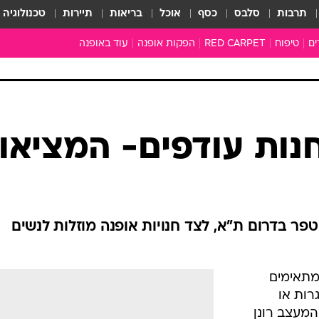
תרבות
סלבס
כסף
אוכל
בריאות
תיירות
טכנולוגיה
ים
טיפוח
RED CARPET
הפקות אופנה
עוד באופנה
שמלות כלה
טובהל'ה +
כל הכתבות
כתבו לנו
חנות עודפים- המציאון
ארכיון מדורים
עושים סדר
סוגרים שנה
המציאון
משכורת 13
טפר בדרום ת"א, לצד חנויות אופנה מוזלות לנשים
התעשייה
המצפן האופנ
מתאימים
מלתחה מלאה
רות או
סבתא שיק
 המעצב רונן