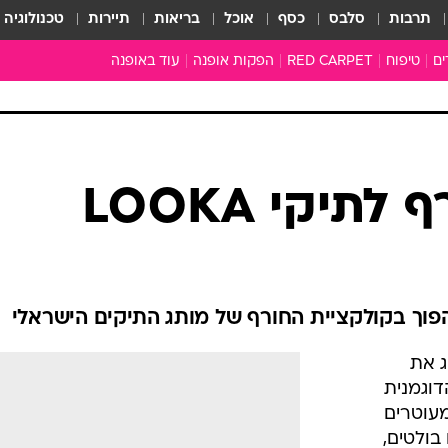
תרבות
סלבס
כסף
אוכל
בריאות
תיירות
טכנולוגיה
ים
טיפוח
RED CARPET
הפקות אופנה
עוד באופנה
טובהל'ה +
כל הכתבות
כתבו לנו
ארכיון מדורים
עושים סדר
תיקי LOOKA
סוגרים שנה
המציאון
משכורת 13
התעשייה
 הפוך בקולקציית החורף של מותג התיקים הישראלי
המצפן האופנ
לי LOOKA, מציג את
מלתחה מלאה
דוגמנית
סבתא שיק
 החורף מעוטרים
אופנה ברשת
בולטים,