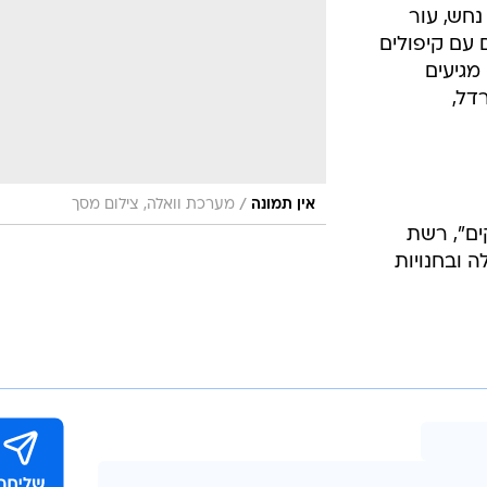
שיער וסטייל
חש, עור
 עם קיפולים
סטייל ID
מגיעים
נעליים ואקסס
דל,
שמלות כלה
אג'נדה
דוגמנית השב
/
אין תמונה
מערכת וואלה, צילום מסך
ים", רשת
ה ובחנויות