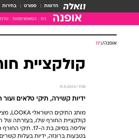
חדשות
ספורט
בחירות
אופנה
ניוז
הפאשניסטות
טרנד
אופנה
/
ניוז
קולקציית חורף ל
31.8.2005 / 9:58
ידיות קשירה, תיקי טלאים ועור
מותג התיקים הישרא
קולקציית החורף שלו, בעזרתה של ה
אליסה בסיוק בת ה-17. תיקי
בטבעות ברונזה, ידיות בעלות קשרים 