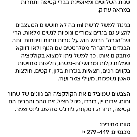
שנות השלושים ומאופיינת בבדי קטיפה ותחרות
במראה עתיק.
בניגוד למשל לרשת ml בה לא חוששים המעצבים
להציע גם בגדים צמודים וגופיות לנשים מלאות, הרי
שב"הגרה" הדגש הוא על גזרות נוחות ונינוחות יותר.
הבגדים ב"הגרה" מפלרטטים עם הגוף ולאו דווקא
מחבקים אותו. כך למשל ניתן למצוא בקולקציה
שמלות קלות ומרושלות-משהו, חליפות מחויטות
בקווים רכים, חצאיות בגזרות בלון, ז'קטים, חולצות
סאטן נשפכות, מעילי צמר ועוד.
הצבעים שמובילים את הקולקציה הם גוונים של שחור
וחום, אדום יין, בורדו, סגול חציל, זית וזהב והבדים הם
קטיפה, תחרה, ויסקוזה, ג'ורג'ט מודפס, ג'ינס וצמר.
טווח מחירים:
מכנסיים: 279-449 ¤