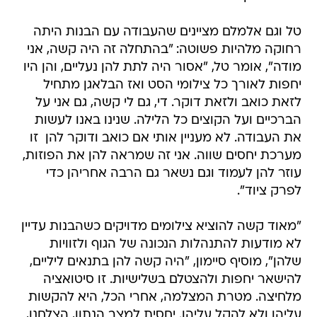
טל וגם אלמלם מציינים שהעבודה עם הבנות היתה
רחוקה מלהיות פשוטה: "בהתחלה זה היה קשה, אני
מודה", אומר טל, "אסור היה לתת להן נעליים, והן היו
יחפות לאורך כל צילומי הסט ואז הבלאגן מתחיל 
לזאת כואב ולזאת דוקר. די, גם לי קשה, גם אני על
הברכיים ועל הקוצים כל הלילה. שנינו באנו לעשות
את העבודה. לא מעניין אותי אם כואב ודוקר להן  זו
מערכת יחסים שווה. אני זה שמראה להן את הפוזות,
עוזר להן לעמוד וגם נשאר גם הרבה אחריהן כדי
לפרק ציוד".
"מאוד קשה להוציא צילומים מדויקים כשהבנות עדיין
לא מודעות להתנהלות הנכונה של הגוף ולזוויות
שלהן", מוסיף סיימון, "היה קשה להן בתנאים ליליים,
להישאר יחפות ולהצטלם בשלישיות. זו סיטואציה
מלחיצה. מטרת המצלמה, אחרי הכל, היא להקשות
עליהן ולא להקל עליהן. יחסית למצב הנתון, הצלחנו,