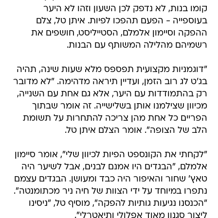
קומו בנות, לא נדפק לכן השעון וזהו לא היער
בעוספייה - הפעם תהפכו לפיות. איתן טל, צלם
ההפקה וסיימון אלמלם, הסטייליסט, חושפים את
רשמיהם מהלילה המשותף עם הבנות.
"דוגמניות מקצועית תפספס מלא שעות שינה, תהיה
בג'ט לג רוב הזמן, ועדיין תיראה מדהימה. "לא מדובר
רק בהתמודדות עם היער, אלא גם אחת עם השנייה,
מכיוון שצילמנו אותן בשלישייה. זה אומר שבתוך
הפריים כל אחת מהן צריכה להתחרות על תשומת
הלב של הצופה". אומר הצלם איתן טל.
"לקחתי את הקונספט הפיות לכיוון שלי", אומר סיימון
אלמלם, "הבגדים היו אמנם לבנים, אבל לשיער היה
טאץ' שחור והאיפור היה כבד ומעושן. הבגדים עצמם
נתפרו במיוחד על ידי הצוות של חיה ניר מכתומנטה".
"הכנסנו נגיעות גותיות להפקה", מוסיף טל, "ניסינו
ליצור סגנון מאוד אפלולי ותיאטרלי".