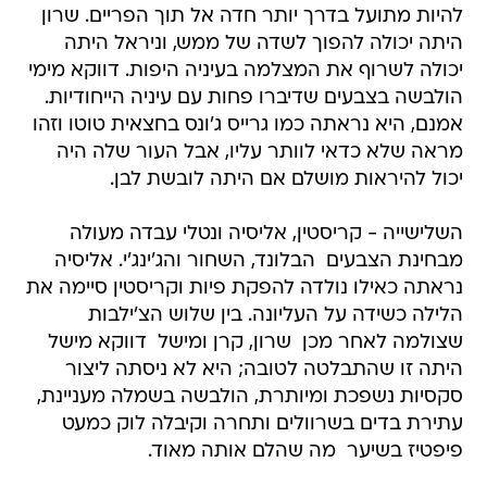
להיות מתועל בדרך יותר חדה אל תוך הפריים. שרון
היתה יכולה להפוך לשדה של ממש, וניראל היתה
יכולה לשרוף את המצלמה בעיניה היפות. דווקא מימי
הולבשה בצבעים שדיברו פחות עם עיניה הייחודיות.
אמנם, היא נראתה כמו גרייס ג'ונס בחצאית טוטו וזהו
מראה שלא כדאי לוותר עליו, אבל העור שלה היה
יכול להיראות מושלם אם היתה לובשת לבן.
השלישייה - קריסטין, אליסיה ונטלי עבדה מעולה
מבחינת הצבעים  הבלונד, השחור והג'ינג'י. אליסיה
נראתה כאילו נולדה להפקת פיות וקריסטין סיימה את
הלילה כשידה על העליונה. בין שלוש הצ'ילבות
שצולמה לאחר מכן  שרון, קרן ומישל  דווקא מישל
היתה זו שהתבלטה לטובה; היא לא ניסתה ליצור
סקסיות נשפכת ומיותרת, הולבשה בשמלה מעניינת,
עתירת בדים בשרוולים ותחרה וקיבלה לוק כמעט
פיפטיז בשיער  מה שהלם אותה מאוד.