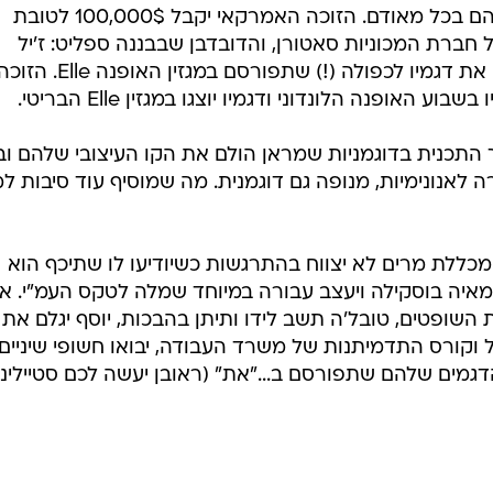
איה בוסקילה ויעצב עבורה במיוחד שמלה לטקס העמ"י. א
ת השופטים, טובל'ה תשב לידו ותיתן בהבכות, יוסף יגלם את
 וקורס התדמיתנות של משרד העבודה, יבואו חשופי שיניים,
גמים שלהם שתפורסם ב..."את" (ראובן יעשה לכם סטיילינג)
בשליחת התגובה אני מסכים
לתנאי ה