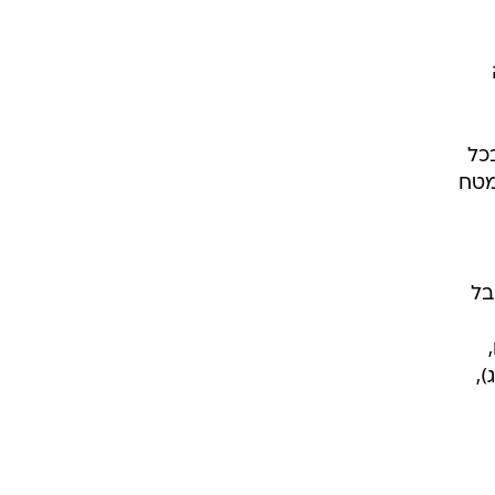
בל
,
שימוש