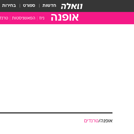
חדשות
ספורט
בחירות
אופנה
ניוז
הפאשניסטות
טרנד
אופנה
/
טרנדים
מת להיות גוצ'
8.3.2006 / 8:56
רוצים ריאלטי של מעצבי אופנה 
ששולטת בפורמט הבריטי. שנתח
מעצבי אופנה צעירים הם תחרותיים ו
ובאנגליה כבר הבינו את זה ותכניות
לא הקולביות אלא המעצבים שמלבישי