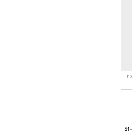
הפרסים שווים ביותר ומעלים את מפלס הביצ'יות בתכנית. כל המעצבים, כולל המתמודדת בת ה-51
זוכה
כל
מטח