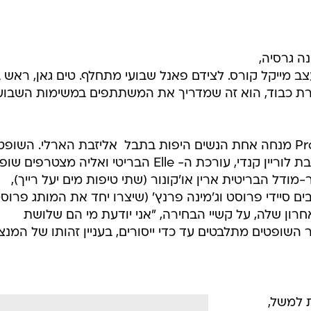
ם סיידי פרוסט וג'מינה פרנץ' (שיצרו יחד את המותג פרוס
חרון שלה, על קשיי הבחירה, "אני יודעת מי הם שלושת
אר השופטים מתלבטים עד כדי ייסורים, בעניין זהותו של המנצ
 למשל,
 בו יושבים
דולים שלהם.
יכון. הוא
ה הבאה היא
הי שהיא
 שלה
ת בכל המגזינים. "יש לכם 24 שעות
 ותביט
ה מעצב".
באלבום שהלז
/
קלי אוסבורן. אימת המתמודדים הבריטיים
מער
דה וגבוהה.