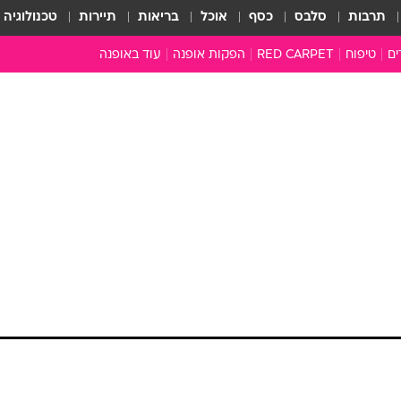
תרבות
סלבס
כסף
אוכל
בריאות
תיירות
טכנולוגיה
ים
טיפוח
RED CARPET
הפקות אופנה
עוד באופנה
שמלות כלה
טובהל'ה +
כל הכתבות
כתבו לנו
י
ארכיון מדורים
עושים סדר
סוגרים שנה
המציאון
משכורת 13
שמתחרים זה בזה, עם מנחה כמו אליזבת הראלי
התעשייה
נן?
המצפן האופנ
מעניינים לא פחות מהדוגמניות שהם מלבישים. בארה"ב
מלתחה מלאה
 ריאלטי נוסח "הדוגמניות" רצות שם בהצלחה. שם, המתחרים
סבתא שיק
ם אותן. אלה מקבלים משימות מסעירות בהחלט ורבים עד 