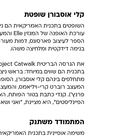
המעצב רוברט קרי-ויליאמס, והמעצבי
פרנץ'). קנדי כתבת בטור הפותח, הא
הפיינליסטים", היא מציינת, "ואני וש
המתמודד משתנק
משימה אופיינית בתכנית האמריקאית
ניראת כך: טים גאן, המנחה נכנס לחדר
המתמודדים ליד שולחנות העבודה הג
המספריים, הבדים והחוטים, ניצבים בה
עומד בפני הקבוצה ומודיע שהמשימ
לעצב בגד עבור כוכבת מסויימת, מיש
אטרקציה חברתית, אחת שכל תנועה
מסוקר
למדידות, דיגום וייצור, אנדרו בוא אלי
בתמונה של המפורסמת שעבורה את
אנדרו ניגש בחיל ורעדה לגאן, מציץ 
פורש בפניו, ופולט צווחת התרגשות ח