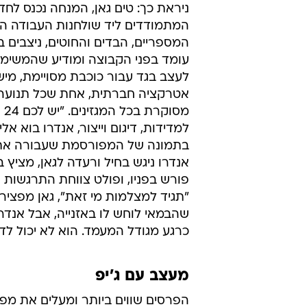
"תגיד למצלמות מי זאת", גאן מפציר
שהבמאי לוחש לו באזנייה, אבל אנד
כרגע מגודל המעמד. הוא לא יכול לד
מעצב עם ג'יפ
השקת ליין משלו, רכב שטח חדיש של 
בפורמט הבריטי יזכה להציג את דגמיו בשבוע 
המעצבים הצעירים גם בוחרים לאורך
שבוע, ביחד עם מעצב שמושלך בחזרה 
הדמעות על המסך.
בארץ, יש להניח שאף בוגר שנקר או 