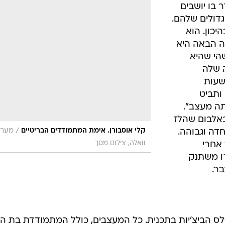
וואלה, צילום מסך
 אחרי
רו משתנק
בר.
מהתכנית האמריקאית, מתאווים אליהם בכל מאודם. הזוכה האמרקאי יקבל 100,000$ לטובת
חברת המכוניות סאטורן, והדובדבן שבבננה ספליט: ז'יל
בן-סימון צלם האופנה המוערך, יצלם את דגמיו לכפולה (!) שתפורסם במגזין האופנה Elle. ה
האופנה הלונדוני ודגמיו יוצגו במגזין Elle הבריטי.
 התכנית בדוגמניות שמראן הולם את הקו העיצובי שלהם וב
לאנונימיות, מנופה גם דוגמנית. מה שמוסיף עוד סיבות ל
מכללת מרים לא יצווח בהתרגשות כשיודיעו לו שתיכף הוא