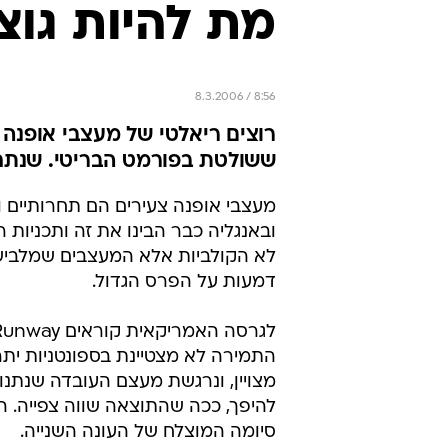
דמעות על הפרס הגדול.
התמירה לא מצטיינת בספונטניות ית
מצויין, ונרגשת מעצם העובדה שנתנו
להיפך, ככה שהתוצאה שווה צפייה. 
סיומה המוצלח של העונה השנייה.
קלי אוסבורן שופטת
השופטים בתכנית האמריקאית הם נינ
עורכת הא
הספר לעיצוב פארסונס, דמות מעור
בנימה דידקטית ומלחיצה משהו.
מתחלפים בינהם קלי אוסבורן, הסופר-מ