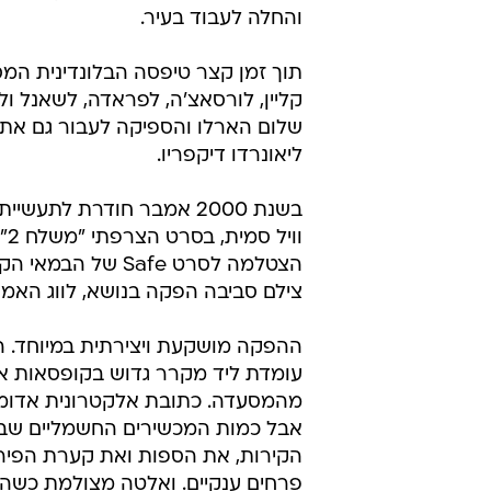
והחלה לעבוד בעיר.
תוך זמן קצר טיפסה הבלונדינית המס
קליין, לורסאצ'ה, לפראדה, לשאנל ול
שלום הארלו והספיקה לעבור גם את ט
ליאונרדו דיקפריו.
בשנת 2000 אמבר חודרת לת
וו
הצטלמה לסרט Safe 
צילם סביבה הפקה בנושא, לווג האמר
עומדת ליד מקרר גדוש בקופסאות אלו
אבל כמות המכשירים החשמליים שבו הי
הקירות, את הספות ואת קערת הפיר
פרחים ענקיים. ואלטה מצולמת כשהי