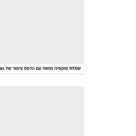
שמלת פוקסיה ממשי עם הדפס ציפור של Rochas וצי'פס שומני