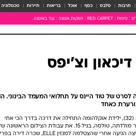
תרבות
סלבס
כסף
אוכל
בריאות
תיירות
טכנולוגיה
ים
טיפוח
RED CARPET
הפקות אופנה
עוד באופנה
שמלות כלה
טובהל'ה +
כל הכתבות
כתבו לנו
דיכאון וצ'יפס
ארכיון מדורים
עושים סדר
סוגרים שנה
המציאון
משכורת 13
סרט של טוד היינס על תחלואי המעמד הבינוני. הוו
התעשייה
ורערת כאחד
המצפן האופנ
הדוגמנית האמריקאית אמבר ואלטה (32), ילידת אוקלהומה התחילה את דרכה בדרך הכי אתי
מלתחה מלאה
פולישוקית  בבית ספר לדוגמנות בעיר מולדתה, טולסה, בגיל 15. את עבודת הצילום הראשונ
סבתא שיק
היא עשתה עבור הווג האיטלקי. הפריצה הגיעה אחרי שהצטלמה למגזין ELLE, שכרה דירה ב