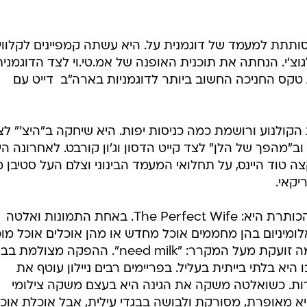
אופנה ברשת
שיער וסטייל
ותתת למעמד של דוגמנית על. היא עשתה קמפיינים לקלווין
סטייל ID
גוצ'י. הנחתה את תוכנית האופנה של אמ.טי.וי לצד הדוגמנית
נעליים ואקסס
קס החניכה החשוב ביותר לדוגמניות בארה"ב  דייט עם
שמלות כלה
אג'נדה
דוגמנית השב
עשיית הקולנוע ורושמת כמה כניסות יפות. היא שיחקה ב"היצ'" ל
יל סמית, בסרט הצרפתי "משלח 2" וב"מהפך של הלן" לצד קייט הדסון וג'ון קורבט. לאחרונה ה
של הבמאי הקצה טוד היינס, על תחלואי המעמד הבינוני וצלם העל סטיבן מ
יקאי.
ההפקה מושקעת ויצירתית במיוחד. הכותרת היא: The Perfect Wife. באחת התמונות ואלטה
מיניום בהן מחממים אוכל מחדש או מהן אוכלים אוכל מוכ
מהמסעדה. כתובת אלקטרונית אדומה זועקת מעל המקרר: "need milk". ההפקה מצולמ
א בלתי בייתית בעליל. בפריימים רבים ניילון עוטף את
ות. כשואלטה משקה את הגינה היא בעצם משקה צילומי
א מאופרת, מסורקת ולבושה בבגדי עילית, אבל אוכלת אוכ