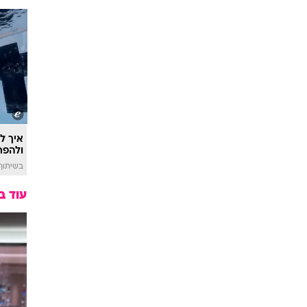
איך לה
ולהפח
בשיתוף  SWIM
עוד ב