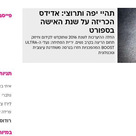
אופנה ברשת
שיער וסטייל
תהיי יפה ותרוצי: אדידס
פייסב
הכריזה על שנת האישה
סטייל ID
בספורט
נעליים ואקסס
החלה ההיערכות לשנת 2016 שתוקדש לקידום וחיזוק
שמלות כלה
תחום הריצה בקרב נשים. יריית הפתיחה: נעלי ה-ULTRA
BOOST המהפכניות חזרו בגרסה משודרגת עיצובית
אג'נדה
וטכנולוגית
דוגמנית השב
תגיות
איתי בצ
גולברי
לירז צ'
פרידה ע
רודוס
במיוח