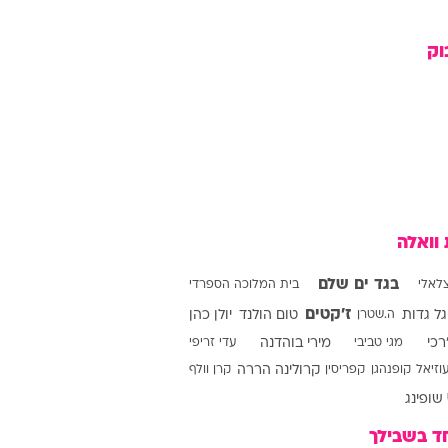
וק
וריז
וע
 וואלה
בגד ים שלם
לאלי
בית המלוכה הספרדי
ז'קטים
גל גדות
ה.שטרן
טום הולנד
יולן כהן
רכי
מגי טביבי
מירי בוהדנה
עדי זריפי
וזיאל
קופנהגן
קפריסין
קרולינה הררה
קרן וולף
שופינג
ד בשבילך