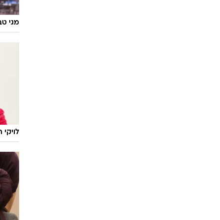
מגי טב
לויקי 