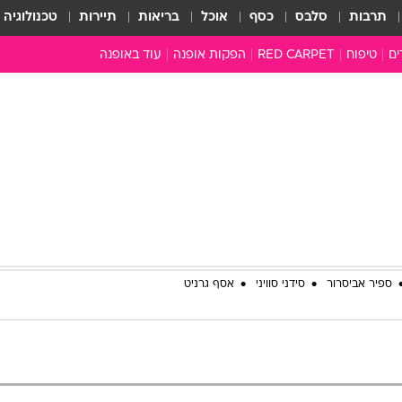
תרבות
סלבס
כסף
אוכל
בריאות
תיירות
טכנולוגיה
ים
טיפוח
RED CARPET
הפקות אופנה
עוד באופנה
שמלות כלה
טובהל'ה +
כל הכתבות
כתבו לנו
ארכיון מדורים
עושים סדר
סוגרים שנה
המציאון
משכורת 13
ספיר אביסרור
סידני סוויני
אסף גרניט
התעשייה
המצפן האופנ
מלתחה מלאה
סבתא שיק