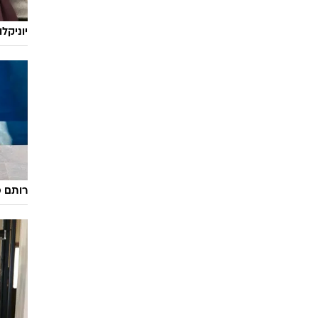
יוניקל
רותם ס