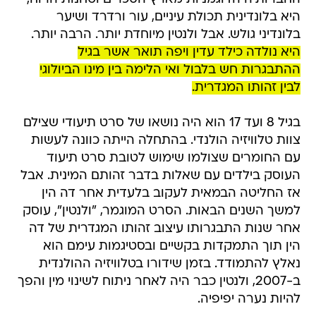
היא בלונדינית תכולת עיניים, עור ורדרד ושיער
בלונדיני גולש. אבל ולנטין מיוחדת יותר. הרבה יותר.
היא נולדה כילד עדין ויפה תואר אשר בגיל
ההתבגרות חש בלבול ואי הלימה בין מינו הביולוגי
לבין זהותו המגדרית.
בגיל 8 ועד 17 הוא היה נושאו של סרט תיעודי שצילם
צוות טלוויזיה הולנדי. בהתחלה הייתה כוונה לעשות
עם החומרים שצולמו שימוש לטובת סרט תיעוד
העוסק בילדים עם שאלות בדבר זהותם המינית. אבל
אז החליטה הבמאית לעקוב בלעדית אחר דה הין
למשך השנים הבאות. הסרט המוגמר, "ולנטין", עוסק
אחר שנות התבגרותו עיצוב זהותו המגדרית של דה
הין תוך התמקדות בקשיים ובסטיגמות עימם הוא
נאלץ להתמודד. בזמן שידורו בטלוויזיה ההולנדית
ב-2007, ולנטין כבר היה לאחר ניתוח לשינוי מין והפך
להיות נערה יפיפיה.