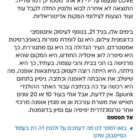
LOVE שנעשו על ידי לא אחר מפטריק דמרשלייה.
התוצאה לא איחרה לבוא וולנטין החלה לקבל עוד
ועוד הצעות לצילומי הפקות אדיטוריאליות.
בימים אלו, בגיל 21, בנוסף לעיסוק אינטנסיבי
כדוגמנית צילום, היא גם לומדת ספרות באוניברסיטת
אמסטרדם. העיר הגדולה בה היא גם מתגוררת, כך
היא סיפרה לווג איטליה החודש, היא המקום שהיא
מרגישה בו הכי בבית והכי עצמה. בעתיד, כך היא
גילתה, היא הייתה רוצה לעסוק בעיתונאות אופנה, מה
שישלב את אהבתה לאופנה וכתיבה. ניסיון בתחום
היא רכשה עד כה בכתיבה עבור האתר ההולנדי
Spunk. אין לדעת, אבל אולי בעוד 10 או 20 שנים
תאייש את משרת עורכת ווג או מגזין אופנה מרכזי
אחר טרנסג'נדרית יפיפיה עם נסיון בדוגמנות.
אל תפספס
בואו לספר לנו מה דעתכם על ולנטין דה הין בעמוד
הפייסבוק שלנו