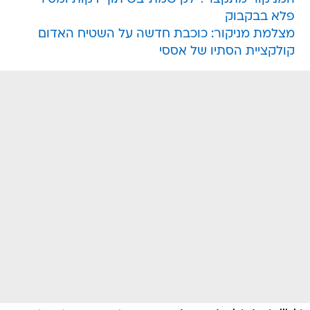
פלא בבקבוק
מצלמת מניקור: כוכבת חדשה על השטיח האדום
קולקציית הסתיו של אססי