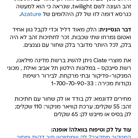
זהב העונה לשם twilight, שנראה כי הוא למעשה
כגרסא דומה לזו של לק היהלומים של
Azature
.
דבר הנסיינית:
הלק מאוד דליל וכדי לקבל גוון אחיד
ואטום נמרחו שתי שכבות. זכר לחתיכות זהב לא היה
בלק, לכל היותר מדובר בלק שחור עם נצנצים.
את מוצרי Ciate ניתן להשיג ברשת מדינה מילאנו,
רשת סייבקס - במלונות הילטון תל אביב ואילת , מכוני
המניקור-פדיקור ובתי מרקחת. לבירור רשימת
נקודות מכירה : 1-700-70-90-33
מחירים לדוגמא: לק בודד או לק שחור עם חתיכות
זהב: 55 שקלים; ערכת קוויאר מניקור: 110 שקלים;
לק בסיס או מייבש לק: 65 שקלים
עוד על לק וטיפוח בוואלה! אופנה:
המניקור מתקצר? לק שמתייבש תוך דקות ומסיר