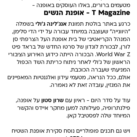
מטעמים ברורים, באלו העוסקים באופנה -
T Magazine - אופנת הנשים
כרגע באתר בולטת תמונת
אנג'לינה ג'ולי
בשמלה
"היוונייה" שעוצבה במיוחד עבורה על ידי הדי סלימן,
המנהל הקריאטיבי של בית אופנת העל הצרפתי סן
לורן, לבכורת לונדון של סרטו החדש של בראד פיט
World War Z. הבכורה הייתה כידוע האירוע הציבורי
הראשון של ג'ולי לאחר ניתוח כריתת השד הכפול
המניעתי שעברה הכוכבת.
אולם, ככל הנראה, מטעמי עידון ואלגנטיות המאפיינים
את המגזין, עובדה זאת לא נאמרה.
עוד על סדר היום - ראיון עם
שרון סטון
על אופנה,
פילנתרופיה, פעילותה למען מחקר איידס והקשר
המיוחד שלה לפסטיבל קאן.
ויש גם תכנים פופולריים נוסח סקירת אופנת השטיח