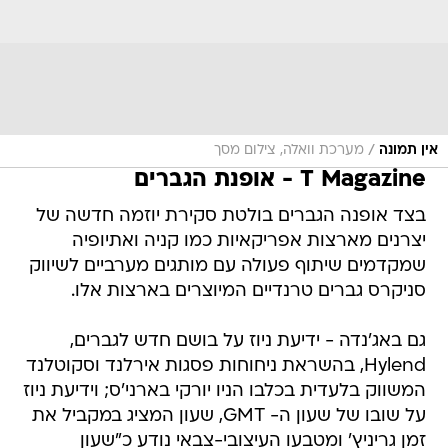
/
אין תמונה
מערכת וואלה, צילום מסך
T Magazine - אופנת הגברים
בצד אופנה הגברים בולטת סקירת יוזמה חדשה של
יצרנים מארצות אפריקאיות כמו קניה ואתיופיה
שמקדמים שיתוף פעולה עם מותגים מערביים לשיווק
סניקרס גברים טרנדיים המיוצרים בארצות אלו.
גם באג'נדה - ידיעת ניוז על בושם חדש לגברים,
Hylend, בהשראת ניחוחות פסגות אירלנד וסקוטלנד
המשווק בלעדית בכלבו הניו יורקי בארני'ס; וידיעת ניוז
על שובו של שעון ה- GMT, שעון המציג במקביל את
זמן גריניץ' ומטבעו העיצובי-צבאי נודע כ"שעון