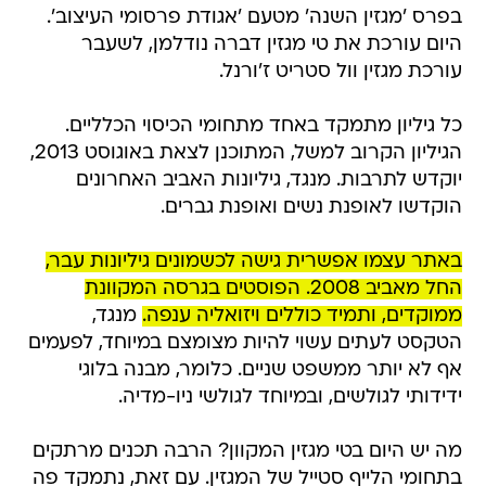
בפרס 'מגזין השנה' מטעם 'אגודת פרסומי העיצוב'.
היום עורכת את טי מגזין דברה נודלמן, לשעבר
עורכת מגזין וול סטריט ז'ורנל.
כל גיליון מתמקד באחד מתחומי הכיסוי הכלליים.
הגיליון הקרוב למשל, המתוכנן לצאת באוגוסט 2013,
יוקדש לתרבות. מנגד, גיליונות האביב האחרונים
הוקדשו לאופנת נשים ואופנת גברים.
באתר עצמו אפשרית גישה לכשמונים גיליונות עבר,
החל מאביב 2008. הפוסטים בגרסה המקוונת
ממוקדים, ותמיד כוללים ויזואליה ענפה.
מנגד,
הטקסט לעתים עשוי להיות מצומצם במיוחד, לפעמים
אף לא יותר ממשפט שניים. כלומר, מבנה בלוגי
ידידותי לגולשים, ובמיוחד לגולשי ניו-מדיה.
מה יש היום בטי מגזין המקוון? הרבה תכנים מרתקים
בתחומי הלייף סטייל של המגזין. עם זאת, נתמקד פה