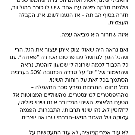
והאצילי שלנו, אשת העולם הכי גדול שחמש שנים
שלמות חלקה מיטה עם אחד שיש לו כוכב בהוליווד,
חזרה בסוף הביתה - אז הגענו לשם. אח, הקבלה
העצמית.
איזה שחרור היא מביאה עמה.
ואם נראה היה שאולי צוק איתן יעצור את הגל, הרי
שהגל הפך לנחשול עם פרסום הסדרה "פאודה". עם
כל הכבוד לכמה שרונה לי שמעון לוהטת, נראה
שההימור של "ייס" על סדרה הכתובה 50% בערבית
הסתמך בכל זאת על רוחות השינוי.
בכל תחומי התרבות נפרץ סכר החאפלה -
מההיפסטרים למיינסטרים, מהשוליים המנווטות אל
הטעם הלאומי. השינוי המדובר איננו שינוי פוליטי,
לחלוטין לא. זהו שינוי תרבותי. התבגרות. הפנמה
עמוקה של האזור הגיאו-חברתי שבו אנו יוצרים.
לא עוד אמריקניזציה, לא עוד התעקשות על