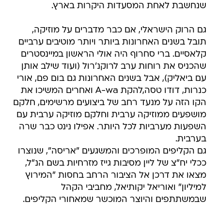
שנחשבת לאחת המסעדות היקרות בארץ.
גם הרוק הישראלי, אם כבר מדברים על מוזיקה,
תובל בשנים האחרונות ביותר ויותר מוטיבים ערביים
קלאסיים. ברי סחרוף היה אולי הראשון במיינסטרים
שהכניס את רוחות ערב לרוקנ'רול (ועוד שילב אותן
עם ביאליק), אבל בשנים האחרונות גם בום פם, אורי
כנרות, דודו טסה,להקת A-wa ואחרים המשיכו את
הקו הזה על מנעד רחב של ביצועים מרשימים, חלקם
מושפעים ממוזיקה ערבית וחלקם מוזיקה ערבית עם
השפעות מערביות לכל היותר. אפילו נינט כבר שרה
בערבית.
גם הקליפים המופרכים והמשגעים "אריסה", שנוצרו
ככלי יח"צ של ליין מסיבות גייז מזרחיות בשם הנ"ל,
מצאו את דרכן אל הציבור הרחב בחסות "המירוץ
למיליון" ואוריאל יקותיאל, מחביבי הקהל
שבמשתתפים והיוצר המוכשר שמאחורי הקליפים.