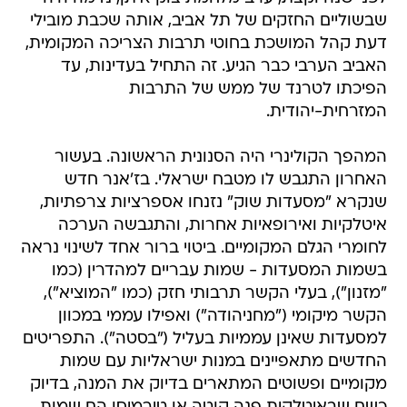
שבשוליים החזקים של תל אביב, אותה שכבת מובילי
דעת קהל המושכת בחוטי תרבות הצריכה המקומית,
האביב הערבי כבר הגיע. זה התחיל בעדינות, עד
הפיכתו לטרנד של ממש של התרבות
המזרחית-יהודית.
המהפך הקולינרי היה הסנונית הראשונה. בעשור
האחרון התגבש לו מטבח ישראלי. בז'אנר חדש
שנקרא "מסעדות שוק" נזנחו אספרציות צרפתיות,
איטלקיות ואירופאיות אחרות, והתגבשה הערכה
לחומרי הגלם המקומיים. ביטוי ברור אחד לשינוי נראה
בשמות המסעדות - שמות עבריים למהדרין (כמו
"מזנון"), בעלי הקשר תרבותי חזק (כמו "המוציא"),
הקשר מיקומי ("מחניהודה") ואפילו עממי במכוון
למסעדות שאינן עממיות בעליל ("בסטה"). התפריטים
החדשים מתאפיינים במנות ישראליות עם שמות
מקומיים ופשוטים המתארים בדיוק את המנה, בדיוק