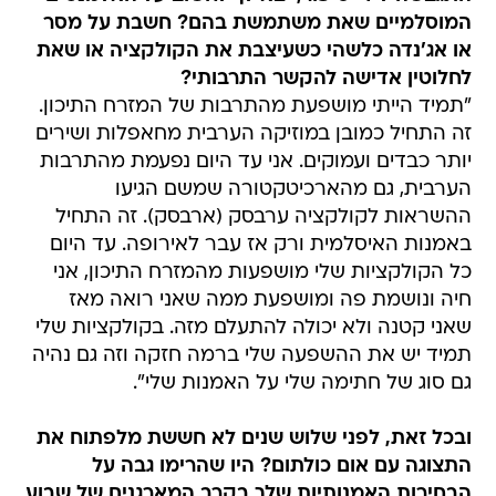
המוסלמיים שאת משתמשת בהם? חשבת על מסר
או אג'נדה כלשהי כשעיצבת את הקולקציה או שאת
לחלוטין אדישה להקשר התרבותי?
"תמיד הייתי מושפעת מהתרבות של המזרח התיכון.
זה התחיל כמובן במוזיקה הערבית מחאפלות ושירים
יותר כבדים ועמוקים. אני עד היום נפעמת מהתרבות
הערבית, גם מהארכיטקטורה שמשם הגיעו
ההשראות לקולקציה ערבסק (ארבסק). זה התחיל
באמנות האיסלמית ורק אז עבר לאירופה. עד היום
כל הקולקציות שלי מושפעות מהמזרח התיכון, אני
חיה ונושמת פה ומושפעת ממה שאני רואה מאז
שאני קטנה ולא יכולה להתעלם מזה. בקולקציות שלי
תמיד יש את ההשפעה שלי ברמה חזקה וזה גם נהיה
גם סוג של חתימה שלי על האמנות שלי".
ובכל זאת, לפני שלוש שנים לא חששת מלפתוח את
התצוגה עם אום כולתום? היו שהרימו גבה על
הבחירות האמנותיות שלך בקרב המארגנים של שבוע