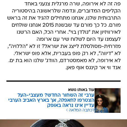
פה זה לא אירופה, שרה מרגלית צנעני באחד
הקליפים המדוברים, ונדמה שלראשונה בהיסטוריה
התרבותית שלנו, אנחנו מתחילים להגיד את זה בראש
מורם. כל כך מורם עד שבשנת 2015 אנחנו שולחים
לאירוויזיון את "גולדן בוי". אחרי הכל, האם הרשנו
לעצמנו עד היום לשלוח שיר עם ארומה
מזרחית-מסולסלת לייצג את ישראל? זו לא "הללויה",
לא "דיווה", לא רק פופ בעברית, אלא פופ ישראלי.
לא אירופה, לא מאמסטרדם, הוודג' שלנו הוא בת ים.
אנד ווי אר קינגס אוף פאן.
עוד באותו נושא
ערבי זה השחור החדש? מעצבי-העל
הצטרפו לחאפלה, אך בארץ האביב הערבי
עדיין אינו נראה באופק
לכתבה המלאה