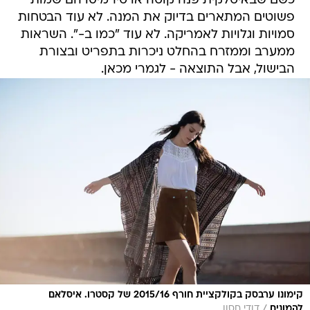
כשם שבאיטלקית פנה קוטה או טירמיסו הם שמות
פשוטים המתארים בדיוק את המנה. לא עוד הבטחות
סמויות וגלויות לאמריקה. לא עוד "כמו ב-". השראות
ממערב וממזרח בהחלט ניכרות בתפריט ובצורת
הבישול, אבל התוצאה - לגמרי מכאן.
קימונו ערבסק בקולקציית חורף 2015/16 של קסטרו. איסלאם
/
להמונים
דודי חסון