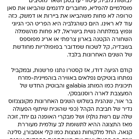
לבושות גלביה, עיטורי ערבסק ושאר מוטיבים
מוסלמיים להפליא, מחוברים לדגמים שהביאו את סאן
טרופה לא פחות משהביאו את ביירות או דמשק. כזה
עוד לא ראינו. היום כשהגלביה היא הפריט הכי הגיוני
ונפוץ במלתחה נשית בישראל, לא פחות מהשמלה
השחורה הקטנה בארון צרפתי או אריג מפוספס
בשבדיה, קל לשכוח שמדובר בפופולריות מחודשת
של השנים האחרונות בלבד.
קודם הגיעה דודו, אז קסטרו נתנו פרשנות, ובמקביל
נפתחו בוטיקים נפלאים באווירה בוהמיינית-מזרח
תיכונית כמו המותג galabia והבוטיק החדש של
המעצבת לארה רוסנובסקי.
בר אור, שנהנית בשלוש השנים האחרונות מקונצנזוס
נדיר של חביבת הקהל (כפי שהוכיח שיתוף הפעולה
שלה עם רשת גולף) ושל מבקרי האופנה גם יחד, זוכה
מאז התצוגה ההיא לתשומת לב עולמית מעוררת
קנאה. החל מלקוחות נוצצות כמו קלי אוסבורן, סלינה