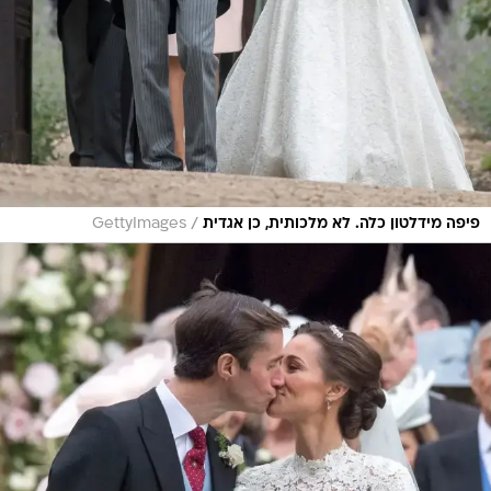
/
פיפה מידלטון כלה. לא מלכותית, כן אגדית
GettyImages