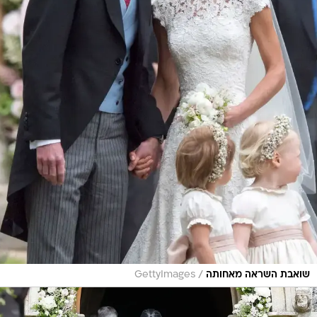
/
שואבת השראה מאחותה
GettyImages