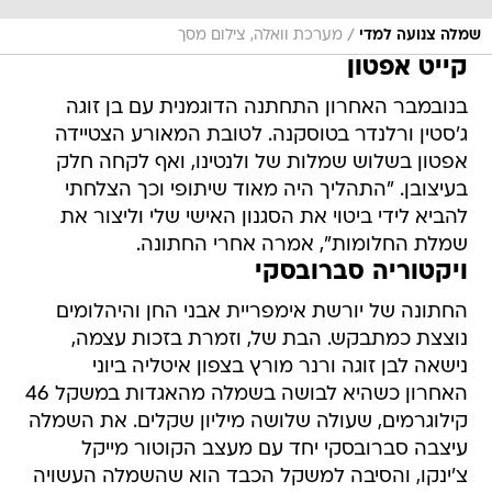
/
שמלה צנועה למדי
מערכת וואלה, צילום מסך
קייט אפטון
בנובמבר האחרון התחתנה הדוגמנית עם בן זוגה
ג'סטין ורלנדר בטוסקנה. לטובת המאורע הצטיידה
אפטון בשלוש שמלות של ולנטינו, ואף לקחה חלק
בעיצובן. "התהליך היה מאוד שיתופי וכך הצלחתי
להביא לידי ביטוי את הסגנון האישי שלי וליצור את
שמלת החלומות", אמרה אחרי החתונה.
ויקטוריה סברובסקי
החתונה של יורשת אימפריית אבני החן והיהלומים
נוצצת כמתבקש. הבת של, וזמרת בזכות עצמה,
נישאה לבן זוגה ורנר מורץ בצפון איטליה ביוני
האחרון כשהיא לבושה בשמלה מהאגדות במשקל 46
קילוגרמים, שעולה שלושה מיליון שקלים. את השמלה
עיצבה סברובסקי יחד עם מעצב הקוטור מייקל
צ'ינקו, והסיבה למשקל הכבד הוא שהשמלה העשויה