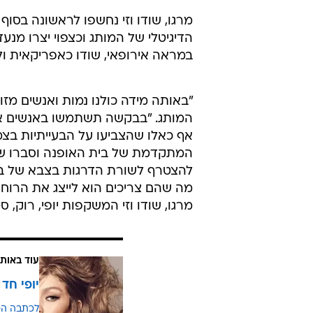
מרגו, שודו וזי נחשפו לראשונה בסו
הדיגיטלי של המותג וכצפוי יצרו מנעד 
במראה אירופאי, שודו כאפריקאית ול
"באותה מידה כולנו נמות ואנשים מז
המותג. "בבקשה תשתמשו באנשים אמי
אף כאלו שהצביעו על הבעייתיות בצמ
המתקדמת של בית האופנה וסברו שמד
להצטרף לשורת הדרגות בצבא של בל
מה שהם צריכים הוא לייצג את הרוח
מרגו, שודו וזי המשקפות יופי, רוק, סט
עוד באותו
יופי חד 
לכתבה ה