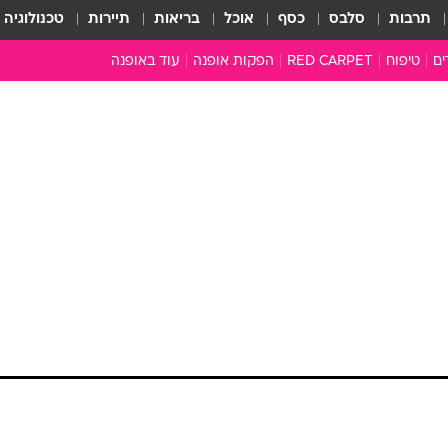
תרבות
סלבס
כסף
אוכל
בריאות
תיירות
טכנולוגיה
ים
טיפוח
RED CARPET
הפקות אופנה
עוד באופנה
טובהל'ה +
כל הכתבות
כתבו לנו
ארכיון מדורים
עושים סדר
סוגרים שנה
המציאון
משכורת 13
התעשייה
המצפן האופנ
מלתחה מלאה
סבתא שיק
אופנה ברשת