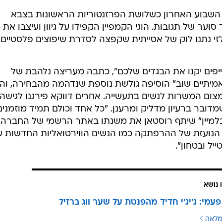
ף השבוע האחרון כשלושת הפרזנטוריות הראשונות בצבא
סוער של תגובות. הוגי הקמפיין הקפידו על גיוון ועיצבו את 
זי נתנו לוק של אסייתית שקפצה לסדרת שיפוצים פלסטיים.
וייפים יקנו את הבגדים שלכם", כתבה מעריצה נלהבת של
תיים שוב" הוסיפה גולשת נוספת שנדהמה מהבחירה, והי
צום המשרות לנשים בתעשייה. אחרים דווקא פירגנו לגישה
ובר ברעיון מדליק ומרענן. "כל אחד וכולם תמיד מוזמנים
מיין" שיתף רוסטאן את משנתו באתר הרשמי של החברה. 
 הנועזת של ההרפתקה כמו הנשים הווירטואליות החדשות של
ייל ובטחון".
 נושא
פעמי: ג'יג'י חדיד מהפנטת על שער ווג ברזיל
מלאה