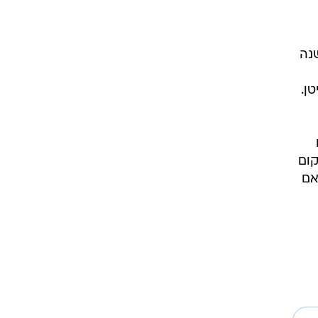
שנה
ן.
קום
אם