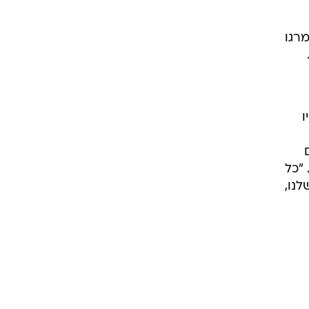
מרגו
ו
"כל
נו,