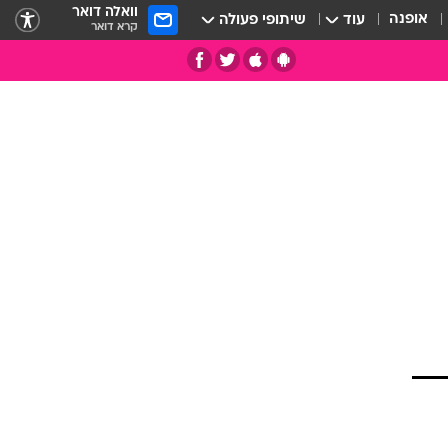
וואלה דואר
אופנה
עוד
שיתופי פעולה
קרא דואר
תי