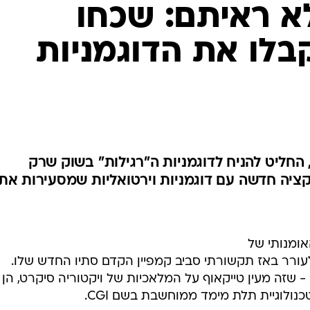
שיער וסטייל
לא ראיתם: שכחו
סטייל ID
קבלו את הדוגמניות
נעליים ואקסס
שמלות כלה
אג'נדה
דוגמנית השב
 החליט להניח לדוגמניות ה"רגילות" בשוק שרק
לקציה חדשה עם דוגמניות וירטואליות שמסעירות את
אומנותי של
לעורר באז תקשורתי סביב קמפיין הקדם סתיו החדש שלו.
 שזה מעין טייקאוף על המלאכיות של ויקטוריה סיקרט, הן
כנולוגיית תלת מימד ממוחשבת בשם CGI.