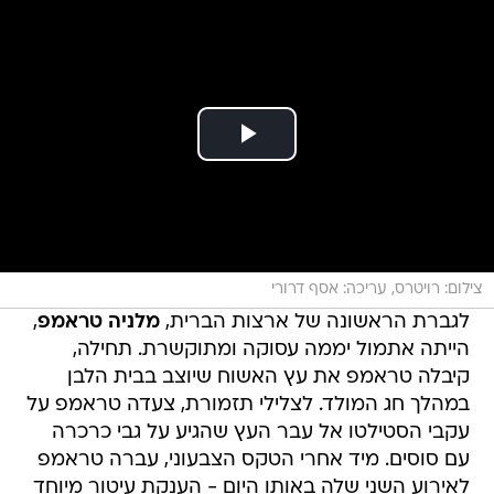
צילום: רויטרס, עריכה: אסף דרורי
לגברת הראשונה של ארצות הברית,
מלניה טראמפ
,
הייתה אתמול יממה עסוקה ומתוקשרת. תחילה,
קיבלה טראמפ את עץ האשוח שיוצב בבית הלבן
במהלך חג המולד. לצלילי תזמורת, צעדה טראמפ על
עקבי הסטילטו אל עבר העץ שהגיע על גבי כרכרה
עם סוסים. מיד אחרי הטקס הצבעוני, עברה טראמפ
לאירוע השני שלה באותו היום - הענקת עיטור מיוחד