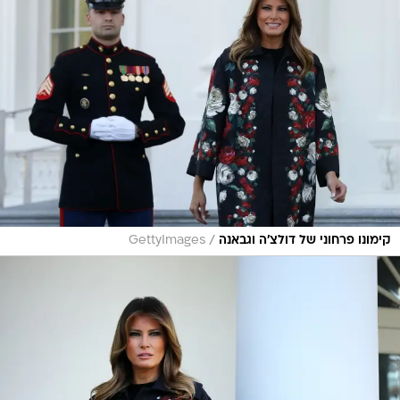
/
קימונו פרחוני של דולצ'ה וגבאנה
GettyImages