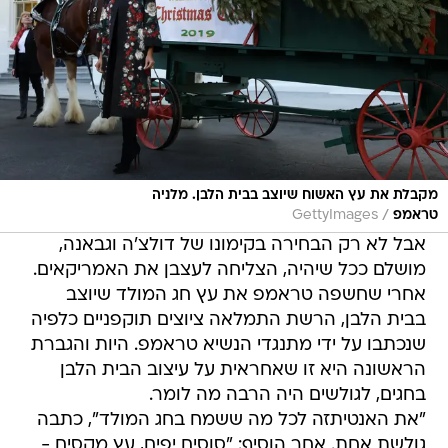
מקבלת את עץ האשוח שיוצב בבית הלבן. מלניה
/
טראמפ
GettyImages
אבל לא רק הבחירה בקימונו של דולצ'ה וגבאנה,
מושלם ככל שיהיה, הצליחה לעצבן את האמריקאים.
אחרי שחשפה טראמפ את עץ חג המולד שיוצב
בבית הלבן, הרשת התמלאה ציוצים תוקפניים כלפיה
שנכתבו על ידי מתנגדי הנשיא טראמפ. היות והגברת
הראשונה היא זו שאחראית על עיצוב הבית הלבן
בחגים, לגולשים היה הרבה מה לומר.
"את האנטיתזה לכל מה ששמח בחג המולד", כתבה
גולשת אחת. אחר הוסיף: "סוסים יפים, עץ מקסים -