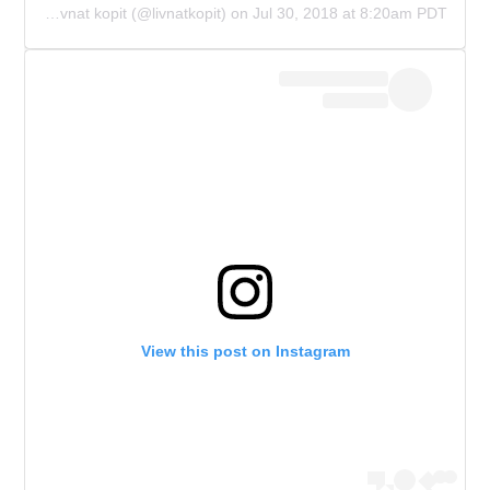
A post shared by La luna jewelry - Livnat kopit (@livnatkopit)
on
Jul 30, 2018 at 8:20am PDT
View this post on Instagram