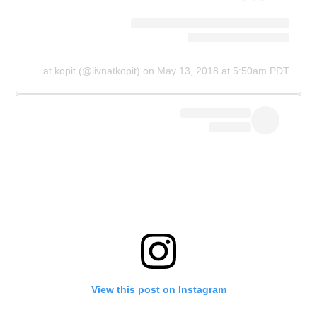
A post shared by La luna jewelry - Livnat kopit (@livnatkopit)
on
May 13, 2018 at 5:50am PDT
View this post on Instagram