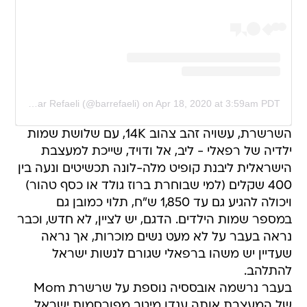
A post shared by Bar Refaeli (@barrefaeli)
on
Apr 18, 2020 at 3:59am PDT
השרשרת, עשויה זהב צהוב 14K, עם שלושת שמות
ילדיה של רפאלי - ליב, אל ודויד, שייכת למעצבת
הישראלית ליבנת קופיט מלה-לונה תכשיטים ונעה בין
400 שקלים (למי שבוחרת ברוז גולד או כסף טהור)
ויכולה להגיע גם עד 1,850 ש"ח, תלוי כמובן גם
במספר שמות הילדים. הדגם, יש לציין, לא חדש, וכבר
נראה בעבר על לא מעט נשים מוכרות, אך נראה
שעדיין יש משהו ברפאלי שגורם לנשות ישראל
להתלהב.
בעבר נרשמה אובססיה נוספת על שרשרת Mom
של המעצבת אותה ענדו מיטב מפורסמות ישראל