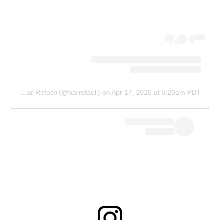
A post shared by Bar Refaeli (@barrefaeli)
on
Apr 17, 2020 at 5:20am PDT