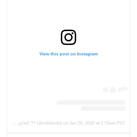
View this post on Instagram
A post shared by RUBINI SAMBANTHAN ரூபினி ?? (@rubinirubi)
on
Jan 26, 2020 at 1:16am PST