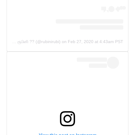
A post shared by RUBINI SAMBANTHAN ரூபினி ?? (@rubinirubi)
on
Feb 27, 2020 at 4:43am PST
View this post on Instagram