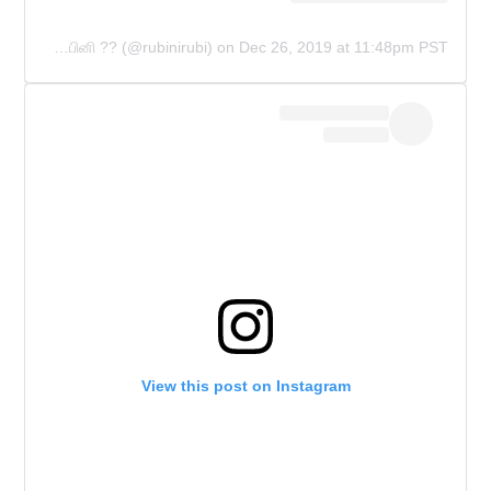
A post shared by RUBINI SAMBANTHAN ரூபினி ?? (@rubinirubi)
on
Dec 26, 2019 at 11:48pm PST
View this post on Instagram