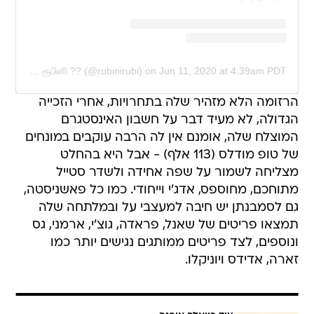
A post shared by RUBINI SAMBANTHAN ரூபினி ?? (@rubinirubi)
on
Jun 11, 2020 at 4:39am PDT
הרזומה הלא מזהיר שלה בתחרויות, אחרי הזכייה
הגדולה, לא מעיד דבר על חשבון האינסטגרם
המוצלח שלה, אומנם אין לה הרבה עוקבים במונחים
של טופ מודלס (113 אלף) - אבל היא בהחלט
מצליחה לשמור על שפה אחידה ולשדר סטייל
מתוחכם, מחוספס, אדג'י וייחודי. כמו כל פאשניסטה,
גם לסמבנתן יש חיבה למעצבי על ובמלתחה שלה
תמצאו פריטים של שאנל, פראדה, גוצ'י, ארמני, גס
ונוספים, לצד פריטים ממותגים נגישים יותר כמו
זארה, אדידס ויוניקלו.