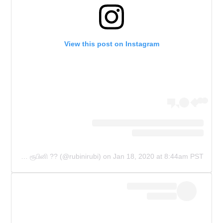
View this post on Instagram
A post shared by RUBINI SAMBANTHAN ரூபினி ?? (@rubinirubi)
on
Jan 18, 2020 at 8:44am PST