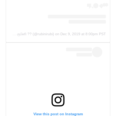
A post shared by RUBINI SAMBANTHAN ரூபினி ?? (@rubinirubi)
on
Dec 9, 2019 at 8:00pm PST
View this post on Instagram