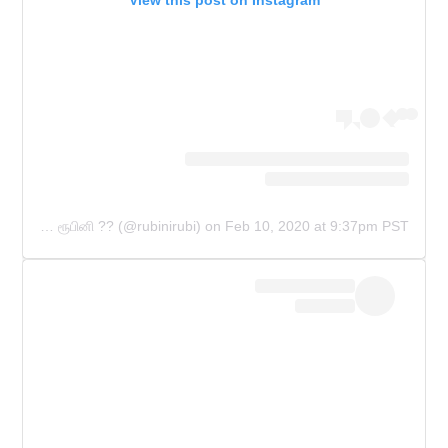
A post shared by RUBINI SAMBANTHAN ரூபினி ?? (@rubinirubi)
on
Feb 10, 2020 at 9:37pm PST