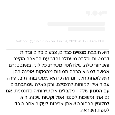
A post shared by RUBINI SAMBANTHAN ரூபினி ?? (@rubinirubi)
on
Jun 14, 2020 at 12:01am PDT
היא חובבת מגפיים כבדים, צבעים כהים וגזרות
דרמטיות וכל זה משתלב נהדר עם הקארה הקצר
והשחור שלה, שלחלוטין משדרג כל לוק. באינסטגרם
אפשר למצוא הרבה תמונות מהפקות אופנה בהן
היא לוקחת חלק, ונראה כי היא ממש בוחרת בקפידה
עבור אילו לקוחות להצטלם, ורק כאלה שמתכתבים
עם הסגנון שלה - מקבלים את שירותיה כדוגמנית. אם
גם אתן נמשכות לסגנון אפל וקשוח שכזה, היא
לחלוטין הבחורה שאתן צריכות לעקוב אחריה כדי
לספוג השראה.