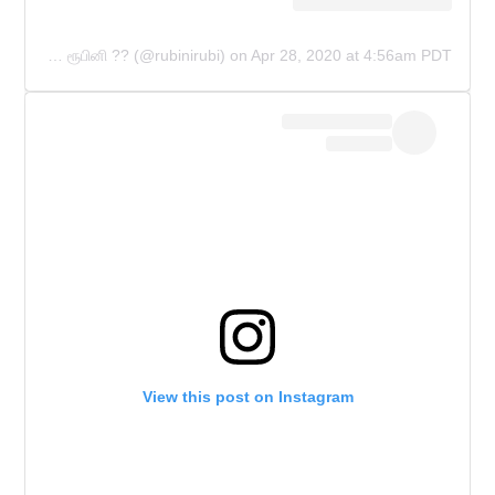
A post shared by RUBINI SAMBANTHAN ரூபினி ?? (@rubinirubi)
on
Apr 28, 2020 at 4:56am PDT
View this post on Instagram