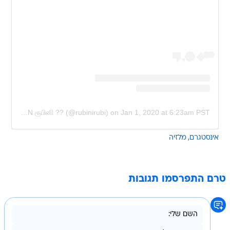
A post shared by RUBINI SAMBANTHAN ரூபினி ?? (@rubinirubi)
on
Jan 1, 2020 at 6:23am PST
אינסטגרם
מלזיה
טרם התפרסמו תגובות