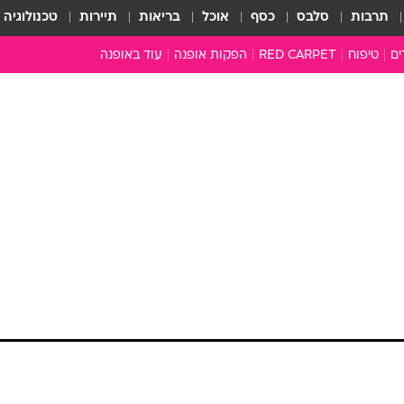
תרבות
סלבס
כסף
אוכל
בריאות
תיירות
טכנולוגיה
ים
טיפוח
RED CARPET
הפקות אופנה
עוד באופנה
שמלות כלה
טובהל'ה +
כל הכתבות
כתבו לנו
ארכיון מדורים
עושים סדר
סוגרים שנה
המציאון
משכורת 13
התעשייה
המצפן האופנ
מלתחה מלאה
סבתא שיק