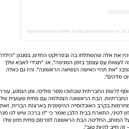
A post shared by Ivanka Trump (@ivankatrump)
on
Jul 
שהיו את אלה שהשתלחו בה ובפרויקט החדש, בסגנון: "הילדה
 לעשות עם עצמך בזמן המגיפה", או: "תגידי לאבא שלך
יבו: "את תהיי האישה הנשיאה הראשונה". והיו גם כאלה
וט מדהים".
וסף לרשת החברתית שבתוכו מסר פוליטי, ומן הנמנע, עורר
החברתיות. הבת הראשונה הצטלמה עם פחית שעועית של
רונה סובל מחרמות בקרב האוכלוסייה ההיספנית בארצות הברית. זאת,
לטיני, התארח בבית הלבן ואמר כי "זו ברכה שיש לנו מנהי
ל המותג, החליטה הבת הראשונה לפרסם פחית מזון שלו