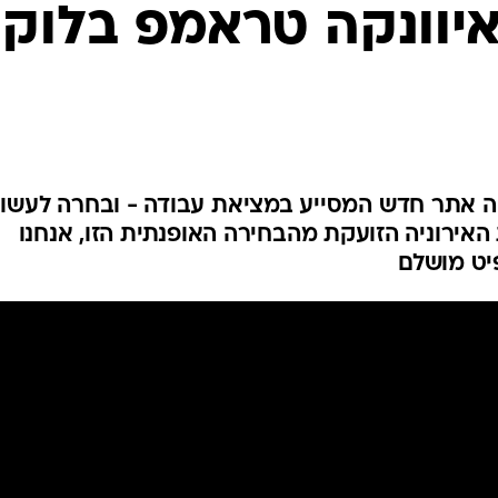
אופנה ברשת
יוונקה טראמפ בלוק
שיער וסטייל
סטייל ID
נעליים ואקסס
שמלות כלה
אג'נדה
 אתר חדש המסייע במציאת עבודה - ובחרה לעשו
דוגמנית השב
האירוניה הזועקת מהבחירה האופנתית הזו, אנחנו
יט מושלם