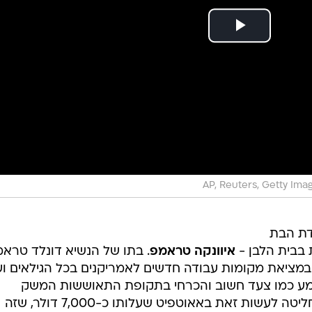
AP, Reuters, Getty Ima
דת הבת
בבית הלבן -
איוונקה טראמפ
. בתו של הנשיא דונלד טרא
מציאת מקומות עבודה חדשים לאמריקנים בכל הגילאים ו
נשמע כמו צעד חשוב והכרחי בתקופת התאוששות המשק
ממשבר הקורונה, אלא שטראמפ החליטה לעשות זאת באאוטפיט שעלותו כ-7,000 דולר, שזה