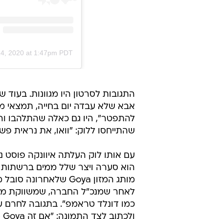
14, 2020 at 1:47pm PDT
התגובות לסרטון היו מגוונות. בעוד 
אבא שלא עבדה יום בחייה, תמצאי מה
להתפטר", היו גם כאלה שהתלהבו והג
שהתייחסו ללוק: "וואו, את נראית פש
עם אותו לוק העלתה איוונקה פוסט נ
הוא סערה ויצר שלל ממים ברשתות 
מותג המזון Goya שלאח
לאחר שמנכ"ל החברה, שמשווקת מזון 
כמו דונלד טראמפ". בתגובה לחרם ע
ולכתוב לצד התמונה: "אם זה Goya - זה חייב להיות טוב".