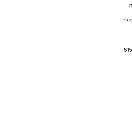
ה
החגורה עולה
שיצאה מסט הצילומים אל המרחב הציבורי, נבחרו סנדלי עקב זהובים של ג'יאנביטו רוסי שעולים 815