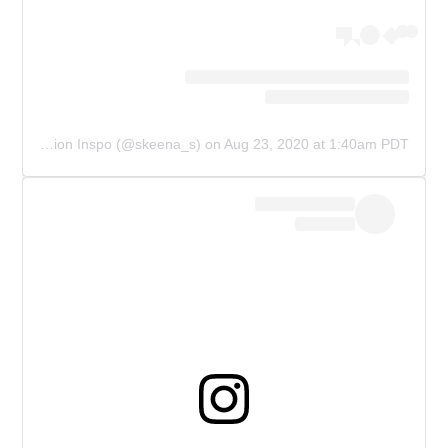
A post shared by ?????? | OOTD Fashion Inspo (@skeena_s)
on
Aug 23, 2020 at 1:40am PDT