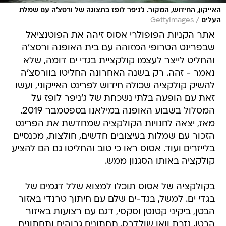
האייקון, החידוש, המקור. ג'ניפר לופז בתצוגה של ורסצ'ה עם שמלת
/
העלים
GettyImages
אתר הקניות הפופולרי אסוס זיהה את הפוטנציאל
שבפרינט הטרופי המזוהה עם בית האופנה ורסצ'ה
והחליט לייצר לעצמו קולקציית בגדי ים דומה, שלא
נאמר - זהה. רק בשנה האחרונה החליטו בוורסצ'ה
להשיק קולקציה שכולה חידוש לפרינט האייקוני, ועשו
זאת עם הופעה בלתי נשכחת של ג'ניפר לופז על
המסלול בשבוע האופנה במילאנו בספטמבר 2019.
מאז, יצאה לחנויות הקולקציה שמחדשת את הפרינט
הזכור עם שמלות בעיצובים חדשים, חולצות, מכנסיים
בלייזרים ועוד. אסוס ראו כי טוב והחליטו גם הם להציע
קולקציה באותו הסגנון ממש.
בקולקציה של אסוס תוכלו למצוא שלל דגמים של
בגדי ים. למשל, בגד-ים שלם עם חיתוך טרנדי באזור
הבטן, ביקיני קטנטן וסקסי, דגם עם רצועות באיזור
הבטן, גזרת וואן שולדרס, תחתונים גבוהים ותחתונים