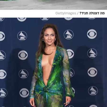
/
מה דונטלה תגיד?
GettyImages