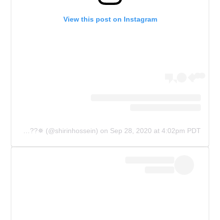
View this post on Instagram
A post shared by ✵??????✵ (@shirinhossein)
on
Sep 28, 2020 at 4:02pm PDT