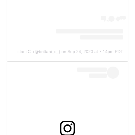
A post shared by Brittani C. (@brittani_c_)
on
Sep 24, 2020 at 7:14pm PDT