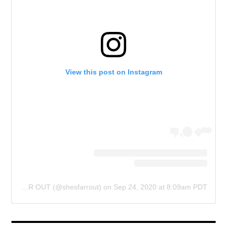
View this post on Instagram
A post shared by SHE'S FAR OUT (@shesfarrout)
on
Sep 24, 2020 at 8:09am PDT