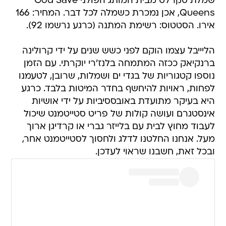
שמלת סקרלט מבית המותג הפולני God Save
Queens, אכן נמכרת כשמלה לכל דבר. המחיר: 166
אירו. הסטטוס: רשימת המתנה (כרגע נרשמו 92).
הליייבל עצמו הוקם לפני כשש שנים על ידי קרולינה
ברנקיאק ככזה המתמחה בלנז'רי יוקרתי. עם הזמן
נוספו קטגוריות של בגדי ים ושמלות, שרובן, לטעמנו
לפחות, ראויות להיחשף בחדר המיטות בלבד. כרגע
היא בעיקר מתועדת באובססיביות על ידי אושיות
אינסטגרם ועושה קולות של פריט סטייטמנט שיכול
לעבוד מחוץ לבית עם בלייזר גברי או קרדיגן ארוך
מעל. אנחנו החלטנו לדלג ולחסוך לסטייטמנט אחר,
ובכל זאת, חשבנו שראוי לעדכן.