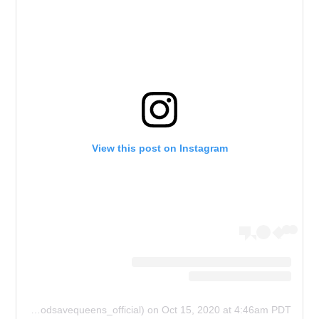
View this post on Instagram
A post shared by GOD SAVE QUEENS (@godsavequeens_official)
on
Oct 15, 2020 at 4:46am PDT