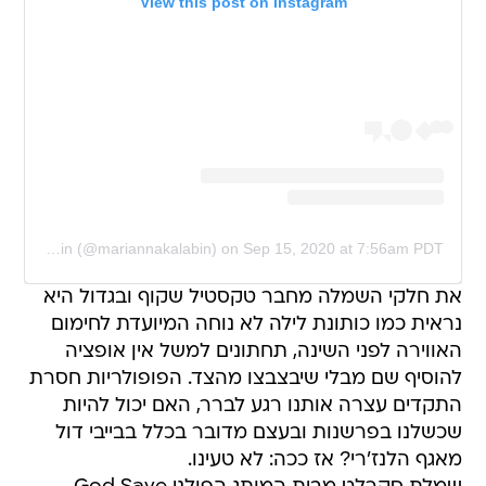
View this post on Instagram
A post shared by Marianna Kalabin (@mariannakalabin)
on
Sep 15, 2020 at 7:56am PDT
את חלקי השמלה מחבר טקסטיל שקוף ובגדול היא
נראית כמו כותונת לילה לא נוחה המיועדת לחימום
האווירה לפני השינה, תחתונים למשל אין אופציה
להוסיף שם מבלי שיבצבצו מהצד. הפופולריות חסרת
התקדים עצרה אותנו רגע לברר, האם יכול להיות
שכשלנו בפרשנות ובעצם מדובר בכלל בבייבי דול
מאגף הלנז'רי? אז ככה: לא טעינו.