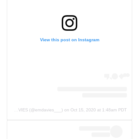
View this post on Instagram
A post shared by EMILY DAVIES (@emdavies___)
on
Oct 15, 2020 at 1:48am PDT