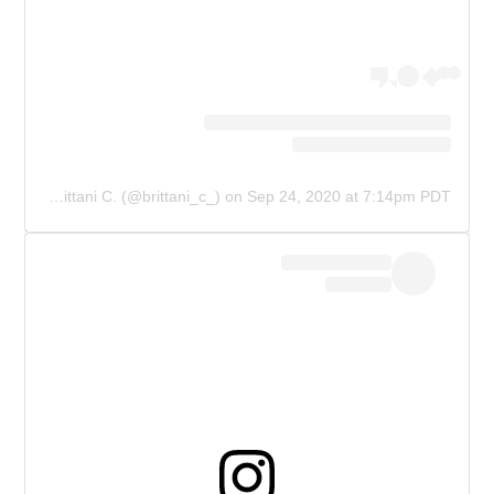
A post shared by Brittani C. (@brittani_c_)
on
Sep 24, 2020 at 7:14pm PDT