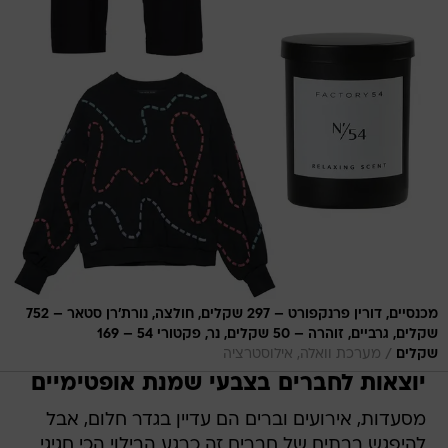
מכנסיים, דורין פרנקפורט – 297 שקלים, חולצה, נורת'רן סטאר – 752
שקלים, גרביים, זוהרה – 50 שקלים, נר, פקטורי 54 – 169
/
שקלים
מערכת וואלה, אילוסטרציה
יוצאות לחברים בצבעי שמנת אופטימיים
מסעדות, אירועים וברים הם עדיין בגדר חלום, אבל
להיפגש בבתים של חברים זה כרגע הבילוי הכי חגיגי