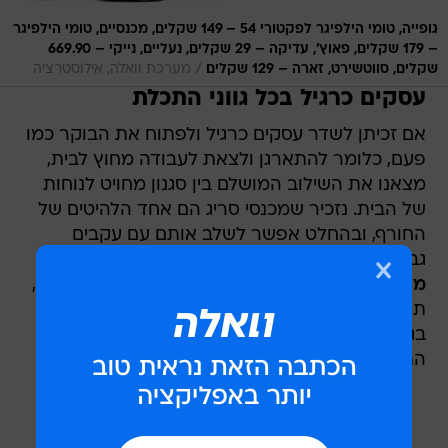
גופייה, טומי הילפיגר לפקטורי 54 – 149 שקלים, מכנסיים, טומי הילפיגר
– 179 שקלים, פאוץ', עדיקה – 29 שקלים, נעליים, נייקי – 669.90
/
שקלים, סווטשירט, זארה – 129 שקלים
מערכת וואלה, אילוסטרציה
עסקים כרגיל בכל גווני התכלת
אם זכיתן לשדר עסקים כרגיל ולפתוח את הבוקר כמו
פעם, כלומר להתארגן ולצאת לעבודה מחוץ לבית,
מצאנו את השילוב המושלם בין סגנון מחויט לנוחות
של הבית. נזכיר שמכנסי סריג הם אחד הלהיטים של
החורף, ובהחלט אפשר לשלב אותם עם עקבים
גבוהים ובלייזר או סווטשירט.
מה בחרנו?
חולצה מכופתרת ומרשימה של סיסטרז,
תיק שיקי של קומפלט, מכנסי סריג של קוס ונעליים
בגוון ירוק זית עם אבזם לולאות לשבור קצת את
התכלת.