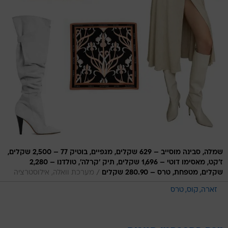
שמלה, סבינה מוסייב – 629 שקלים, מגפיים, בוטיק 77 – 2,500 שקלים,
ז'קט, מאסימו דוטי – 1,696 שקלים, תיק 'קרלה', טולדנו – 2,280
/
שקלים, מטפחת, טרס – 280.90 שקלים
מערכת וואלה, אילוסטרציה
זארה
קוס
טרס