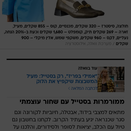
חולצה, סיסטרז – 320 שקלים, מכנסיים, קוס – 855 שקלים, מעיל,
זארה – 269 שקלים תיק, קומפלט – 1,680 שקלים וכעת ב-20% הנחה,
נעליים, לקס – 960 שקלים, משקפי שמש, אלין מיקלי – 900
/
שקלים
מערכת וואלה, אילוסטרציה
עוד בוואלה
"אמילי בפריז", רק בסטייל: מעיל
המשבצות שיקפיץ את הלוק
לכתבה המלאה
ממורמרות בסטייל עם שחור עוצמתי
מתאים למצבי בידוד, אבטלה, חיוביות לקורונה וגם
סגר שכנראה יגיע בעתיד הקרוב. לקחנו בחשבון גם
טיול עם הכלב, יציאות לסופר ולסידורים, והלכנו על