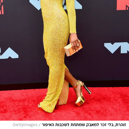
/
זוהרת, בלי זכר למאבק שמתחת לשכבות האיפור
GettyImages