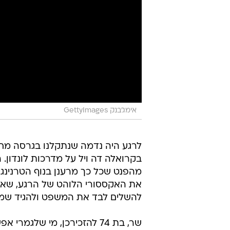
אימג'בנק GettyImages
לרגע היה נדמה שנתקלנו בגרסה מח
בקרואלה דה ויל על מדרכות לונדון.
מהפנט שכל כך מרענן בנוף הטרנינג
את האקססורי הלוהט של הרגע, שאם 
להשלים לבד את המשפט ולהגיד שמד
שר, בת 74 להזכירכן, מי שלג