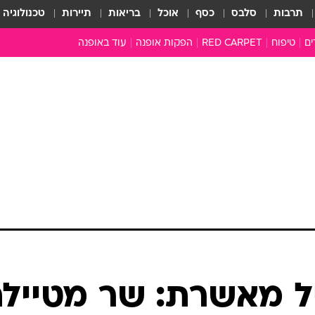
תרבות
סלבס
כסף
אוכל
בריאות
תיירות
טכנולוגיה
ים
טיפוח
RED CARPET
הפקות אופנה
עוד באופנה
שמלות כלה
טובהל'ה +
כל הכתבות
כתבו לנו
ארכיון מדורים
עושים סדר
סוגרים שנה
המציאון
משכורת 13
התעשייה
המצפן האופנ
מלתחה מלאה
יל מאשרת: שר מטייל
סבתא שיק