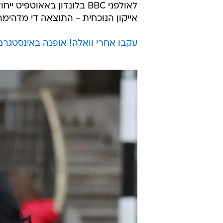
לאולפני BBC בלונדון באאו
אייקון הנוכחית - התוצאה די מדהימה
עקבו אחרי וואלה! אופנה באינסטגרם