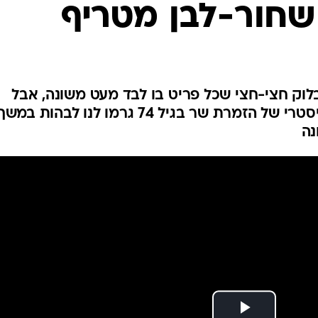
 שחור-לבן מטריף
אופנה ברשת
שיער וסטייל
סטייל ID
נעליים ואקסס
שמלות כלה
לוק חצי-חצי שכל פריט בו לבד מעט משונה, אבל
החיבור יחדיו פלוס האטטיוד ההיסטרי של הזמרת שר בגיל 74 גרמו לנו לבהות במש
אג'נדה
דוגמנית השב