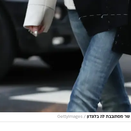
/
שר מסתובבת לה בלונדון
GettyImages