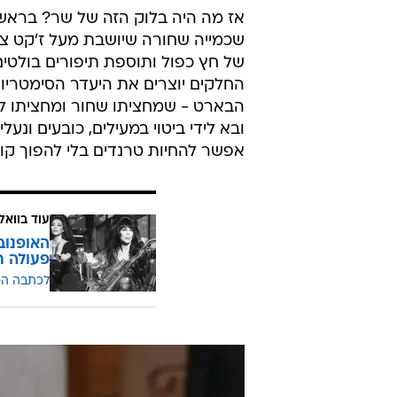
אז מה היה בלוק הזה של שר? בראש 
שכמייה שחורה שיושבת מעל ז'קט צ
של חץ כפול ותוספת תיפורים בולטים
החלקים יוצרים את היעדר הסימטריות
הבארט - שמחציתו שחור ומחציתו לב
ובא לידי ביטוי במעילים, כובעים ונע
אפשר להחיות טרנדים בלי להפוך קור
עוד בוואל
האופנוב
פעולה ח
לכתבה ה