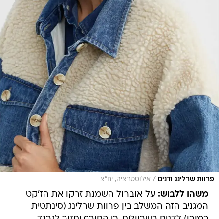
/
פרוות שרלינג ודנים
אילוסטרציה, יח"צ
משהו ללבוש:
על אוברול השמנת זרקו את הז'קט
המגניב הזה המשלב בין פרוות שרלינג (סינתטית
כמובן) לדנים בשרוולים. כי החורף יחזור לגרנד