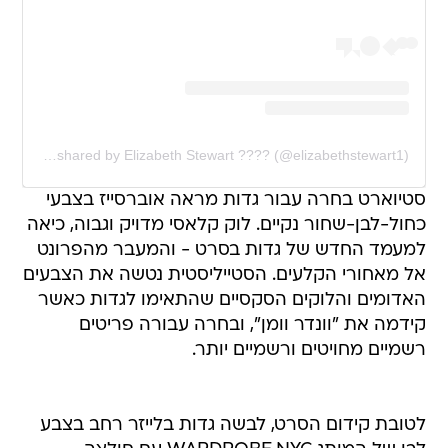
A post shared by Elizabeth Stewart ???? (@elizabethstewart1)
סטיוארט בחרה עבור גדות מראה אוברסייז בצבעי
כחול-לבן-שחור נקיים. לוק קלאסי מדויק וגבוה, כיאה
למעמד החדש של גדות בסרט - והמעבר מהפרונט
אל מאחורי הקלעים. הסטייליסטית נטשה את הצבעים
האדומים והלוקים הסקסיים שהתאימו לגדות כאשר
קידמה את "וונדר וומן", ובחרה עבורה פריטים
רשמיים מחויטים ורשמיים יותר.
לטובת קידום הסרט, לבשה גדות בלייזר רחב בצבע