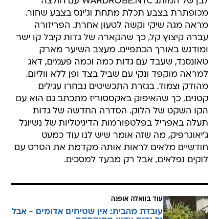
לבן של המותג WARDROBE.NYC עם חולצה
מכופתרת בצבע תכלת מתחת וג'ינס בצבע שחור.
מראה מגה שיקי וקשה לטעון אחרת. הפריזורה
עברה קיצוץ קל, כך שהקארה של גדות קיבל קו ישר
ומודגש באורך הכתפיים. מעצב השיער מארק
טאונסנד, שעבד עם גדות כמה וכמה פעמים, דאג
למראה מוקפד ונקי עם שביל בצד ופן ללא ווליום.
מהודק וצמוד. בגזרת התכשיטים נבחרו עגילים
קטנים, כך שהאיפוק באקססוריז מתכתב גם הוא עם
הקו השקט של הלוק. הסדרה החדשה של גדות
תעלה באפריל בפלטפורמות הדיגיטליות של נשיונל
ג'יאוגרפיק, מה שזה אומר שיש לנו עוד כמעט
חודשיים מלאים לראות אותה מקדמת את הסרט עם
לוקים נפלאים, אבל רק מבעד למסכים.
עוד בוואלה אופנה
עובדת מהבית: אין שטיחים אדומים - אבל