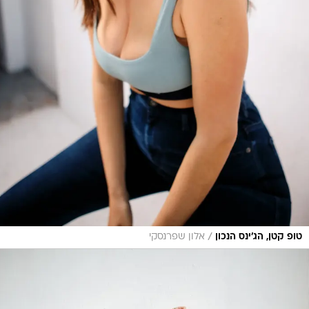
/
טופ קטן, הג'ינס הנכון
אלון שפרנסקי