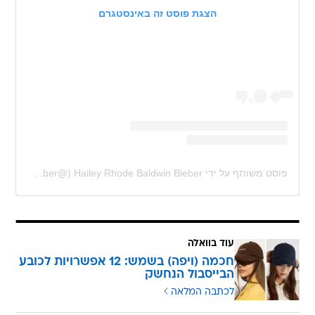
הצגת פוסט זה באינסטגרם
פוסט משותף על ידי ‏‎Hailey Rhode Baldwin Bieber‎‏ (@‏‎haileybieber‎‏)
עוד בוואלה
חכמה (ויפה) בשמש: 12 אפשרויות לכובע
הבייסבול הנחשק
לכתבה המלאה