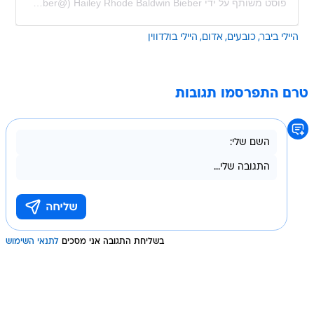
פוסט משותף על ידי ‏‎Hailey Rhode Baldwin Bieber‎‏ (@‏‎haileybieber‎‏)
היילי ביבר
כובעים
אדום
היילי בולדווין
טרם התפרסמו תגובות
בשליחת התגובה אני מסכים
לתנאי השימוש