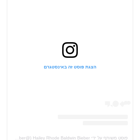
הצגת פוסט זה באינסטגרם
פוסט משותף על ידי ‏‎Hailey Rhode Baldwin Bieber‎‏ (@‏‎haileybieber‎‏)