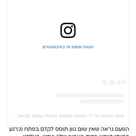
הצגת פוסט זה באינסטגרם
פוסט משותף על ידי ‏‎Hailey Rhode Baldwin Bieber‎‏ (@‏‎haileybieber‎‏)
הפעם נראה שאין שום גוון תוסס לקדם בפתח (כרגע