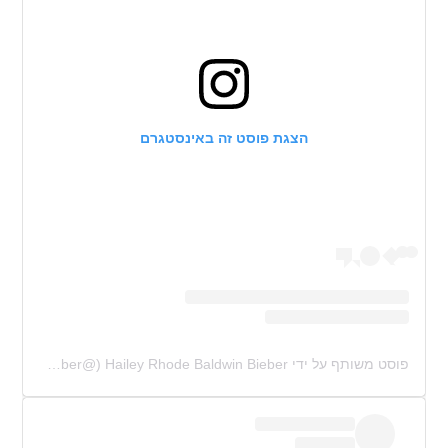
הצגת פוסט זה באינסטגרם
פוסט משותף על ידי ‏‎Hailey Rhode Baldwin Bieber‎‏ (@‏‎haileybieber‎‏)