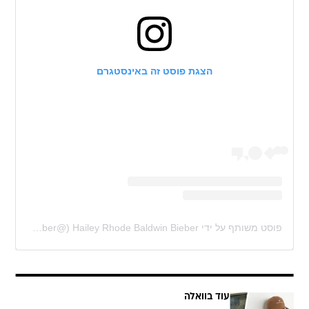
הצגת פוסט זה באינסטגרם
פוסט משותף על ידי ‏‎Hailey Rhode Baldwin Bieber‎‏ (@‏‎haileybieber‎‏)
עוד בוואלה