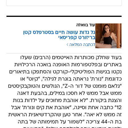
עוד בוואלה
גל גדות עושה חיים בסטרפלס קטן
בריזורט קפריסאי
לכתבה המלאה
בעוד שחלק מכותרות האייטמים (הרבים) שעלו
באתרים ובפלטפורמות האופנה בואכה הרכילויות
נקטו בגישת הפוליטיקלי-קורקט והסתפקו בתיאורים
כדוגמת "נורת' נראתה בוגרת לגילה", "קיוט" או
"גלאם מומנט של דור ה-Z", הגולשים והטוקבקיסטים
ממש אבל ממש לא חסכו במילים, בהבעת דאגה
והצגת ביקורת. "לא אוהבת מחוכים על ילדות בנות
12" כתבה אחת וסייגה, "אוהבת את קים ונורת' אבל
זה ממש לא יאה". אחר טען שהקרדשיאנית הראשית
בת ה-44 צריכה "לשמור על תמימותה של בתה