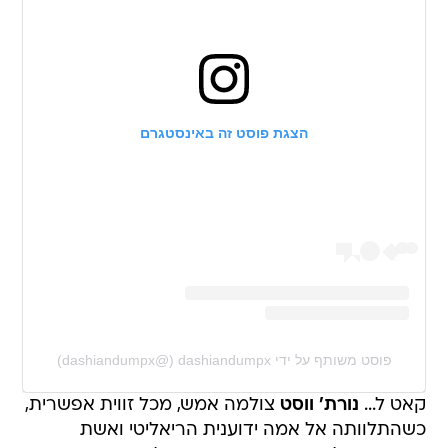
הצגת פוסט זה באינסטגרם
פוסט משותף על ידי ‏‎dashiandumpx‎‏ (@‏‎dashiandumpx‎‏)
קאט ל...
נורת' ווסט
צולמה אמש, מכל זווית אפשרית,
כשהתלוותה אל אמה ידוענית הריאליטי ואשת