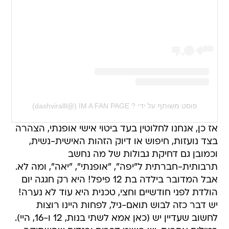
פוסט משותף על ידי ‏‎IM A FAN PAGE ?‎‏ (@‏‎dashviralll‎‏)
אז כן, אנחנו לחלוטין בעד ביטוי אישי אופנתי, הצהרה
בצד נועזות, חיפוש או דיוק הזהות האישית-נשית,
וכמובן גם דחיקת גבולות של מה נחשב
תרבותית-חברתית ל"יפה", "אופנתי", "יאה", ומה לא.
אבל המדובר בילדה בת 12 פיפל! היא רק חגגה יום
הולדת לפני חודשיים וחצי, טכנית היא עוד לא נערה!
יש דבר כזה לבוש תואם-גיל, לפחות היינו רוצות
לחשוב שעדיין יש (כאן אמא לשתי בנות, 12 ו-16, היי).