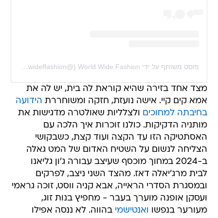
פוסט משותף על ידי ‏‎World Wide Fashion‎‏ (@‏‎wworldwwideffashion‎‏)
מצד אחד בזירה שהיא קוראת לה בית, יש לה את
אמא קים קיי. אישה נועזת, חזקה ומשוחררת
הידועה
בחיבתה למחוכים
ולצלליות שאולטרה מדגישות את
מותניה הדקיקות. כולנו זוכרות איך הלכה עם
האסתטיקה הזו עד הקצה ועוד קצת, כשבקושי
הצליחה לנשום על השטיח האדום של המט גאלה
ב-2024 במחוך מוכסף שעיצב עבורה ג'ון גליאנו
לבית מרג'יאלה דאז. מהצד השני ניצב, לפרקים
ובמסגרת הסדרי הראייה, אבא קניה ווסט, זוכה גראמי
ועסקן אופנה מוערך בעבר - מחפיץ בנות זוג,
מעורער בנפשו
ואנטישמי
בהווה. לא ננסה אפילו