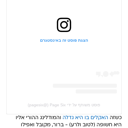
הצגת פוסט זה באינסטגרם
פוסט משותף על ידי ‏‎Page Six‎‏ (@‏‎pagesix‎‏)
כשזה
האקלים בו היא גדלה
והמודלינג ההורי אליו
היא חשופה (לטוב ולרע) - ברור, מקובל ואפילו