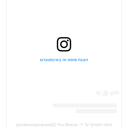
הצגת פוסט זה באינסטגרם
פוסט משותף על ידי ‏‎You Beauty‎‏ (@‏‎youbeautypodcast‎‏)