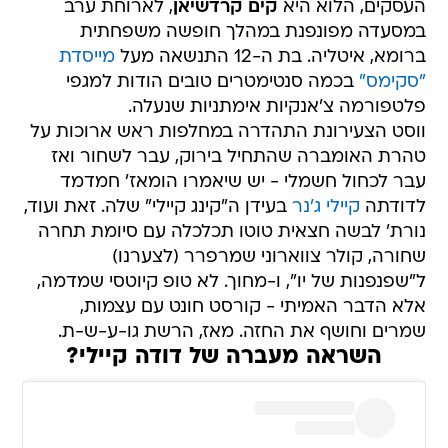
העסקים, הלוא היא
קים קרדשיאן
, לארוחת ערב
במסעדה מפונפנת במהלך חופשה משפחתית
ברומא, איטליה. בת ה-12 התנשאה מעל
מייסדת
"סקימס"
בכמה סנטימטרים טובים הודות למגפי
פלטפורמה צ'אנקיות אימתניות שנעלה.
ווסט הצעירונת התהדרה במחלפות ראש ארוכות על
טהרת האומברה שהתחיל בירוק, עבר לשחור ואז
עבר לכחול חשמלי - יש שיאמרו הומאז' חמדמד
לדודתה
קיילי ג'נר
בעידן ה"קינג קיילי" שלה. זאת ועוד,
נורת' לבשה חצאית טוטו תכלכלה עם סיומת תחרה
שחורה, קולר צווארוני שמרפרר (לצערנו)
ל"שפנפנות של יו", ו-מחוך. לא טופ קיוטסי שמדמה,
אלא הדבר האמיתי - קורסט חונט עם עצמות,
שמרים וחושף את החזה. מאז, הרשת גו-ע-ש-ת.
השראה מעברה של דודה קיילי?