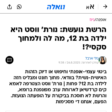
אופנה
/
ניוז
הרשת גועשת: נורת' ווסט היא
ילדה בת 12, מה לה ולמחוך
סקסי?!
טלי ארבל
עודכן לאחרונה: 26.8.2025 / 9:38
ביטוי עצמי-אופנתי וחיפוש או דיוק הזהות
האישית-נשית? בוודאי. מחוך חונט ומבליט חזה
לילדה בת 12? פחות | נורת' ווסט הצטרפה לאמא
קים קרדשיאן לארוחת ערב מפונפנת ברומא,
והרשת לא חוסכת בביקורת על הופעתה הנועזת.
הפעם, אנחנו די מסכימות