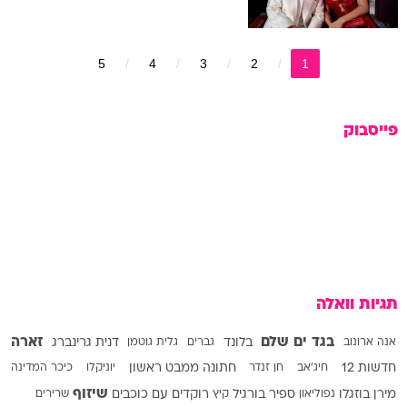
5
4
3
2
1
פייסבוק
תגיות וואלה
בגד ים שלם
זארה
אנה ארונוב
בלונד
גברים
גלית גוטמן
דנית גרינברג
חדשות 12
חיג'אב
חן זנדר
חתונה ממבט ראשון
יוניקלו
כיכר המדינה
שיזוף
מירן בוזגלו
נפוליאון
ספיר בורגיל
קיץ
רוקדים עם כוכבים
שרירים