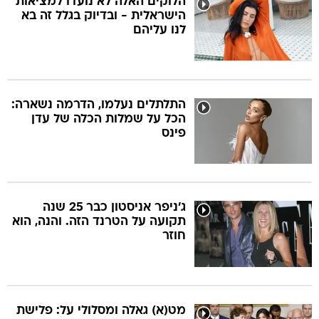
הלוקים האלה לא נועדו למציאות
הישראלית - ובדיוק בגלל זה בא
לנו עליהם
התלתלים נעלמו, הדרמה נשארה:
הכל על שמלות הכלה של עדן
פינס
ג'ניפר אניסטון כבר 25 שנה
תקועה על הטרנד הזה. והנה, הוא
חוזר
מט(א) גאלה ומסלולי על: פלישת