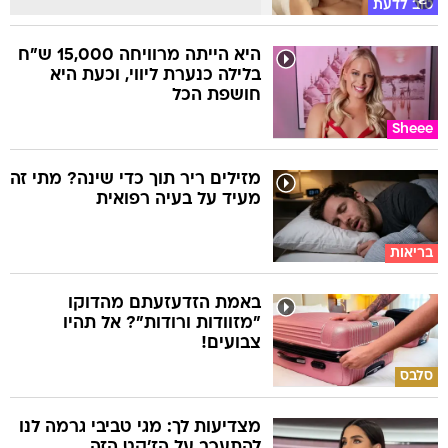
טוב לדעת
היא הייתה מרוויחה 15,000 ש"ח
בלילה כנערת ליווי, וכעת היא
חושפת הכל
Sheee
מזילים ריר תוך כדי שינה? מתי זה
מעיד על בעיה רפואית
בריאות
באמת הזדעזעתם מהדוקו
"מזוודות ורודות"? אל תהיו
צבועים!
סלבס
מצדיעות לך: מגי טביבי גרמה לנו
להתעכב על הז'קט הזה