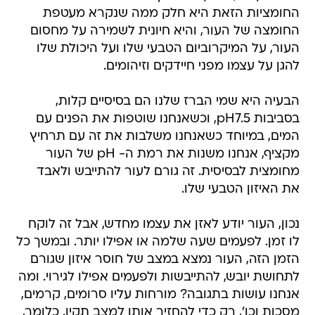
החומציות הזאת היא חלק ממה שנקרא מעטפת
החומצה של העור, והיא חיונית לשמירה על מחסום
העור, על המיקרוביום הטבעי שלו ועל היכולת שלו
להגן על עצמו מפני חיידקים וזיהומים.
הבעיה היא שמי הברז שלנו הם בסיסיים קלות,
בסביבות pH7.5, וכשאנחנו שוטפות את הפנים עם
המים, במיוחד כשאנחנו משלבות את זה עם תרחיץ
מקציף, אנחנו משנות את רמת ה- pH של העור
מחומצית לבסיסית. זה גורם לעור להתייבש ולאבד
את האיזון הטבעי שלו.
נכון, העור יודע לאזן את עצמו מחדש, אבל זה לוקח
לו זמן. לפעמים שעה שלמה או אפילו יותר. ובמשך כל
הזמן הזה, העור נמצא במצב של חוסר איזון שגורם
לתחושת יובש, להתייבשות ולפעמים אפילו לגירוי. ומה
אנחנו עושות בתגובה? מורחות עליו סרומים, קרמים,
מסכות וכו', רק כדי להחזיר אותו למצב תקין. כלומר,