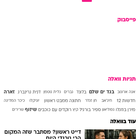
פייסבוק
תגיות וואלה
בגד ים שלם
זארה
אנה ארונוב
בלונד
גברים
גלית גוטמן
דנית גרינברג
חדשות 12
חיג'אב
חן זנדר
חתונה ממבט ראשון
יוניקלו
כיכר המדינה
שיזוף
מירן בוזגלו
נפוליאון
ספיר בורגיל
קיץ
רוקדים עם כוכבים
שרירים
עוד בוואלה
דייט ראשון? מסתבר שזה המקום
הכי טרנדי היום