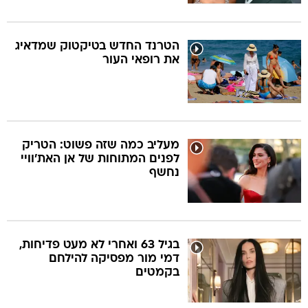
הטרנד החדש בטיקטוק שמדאיג
את רופאי העור
מעליב כמה שזה פשוט: הטריק
לפנים המתוחות של אן האת'וויי
נחשף
בגיל 63 ואחרי לא מעט פדיחות,
דמי מור מפסיקה להילחם
בקמטים