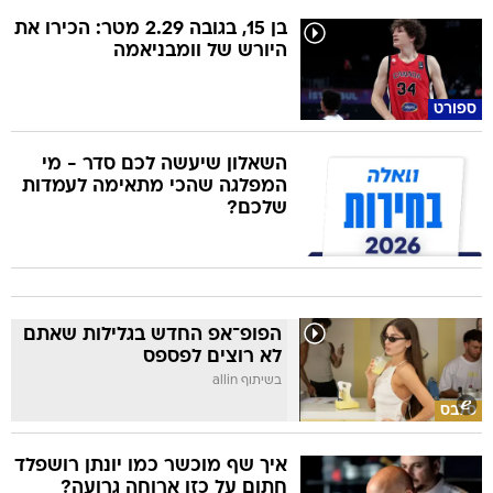
בן 15, בגובה 2.29 מטר: הכירו את
היורש של וומבניאמה
ספורט
השאלון שיעשה לכם סדר - מי
המפלגה שהכי מתאימה לעמדות
שלכם?
הפופ־אפ החדש בגלילות שאתם
לא רוצים לפספס
בשיתוף allin
סלבס
איך שף מוכשר כמו יונתן רושפלד
חתום על כזו ארוחה גרועה?