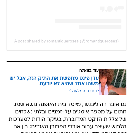
A post shared by romantiqueroses (@romantiqueroses)
עוד בוואלה
עדן פינס מחפשת את התיק הזה, אבל יש
משהו אחד שהיא לא יודעת
לכתבה המלאה
גם אובר דה ג'יבנשי, מייסד בית האופנה נושא שמו,
חתום על מספר אימג'ים על-זמניים ובלתי נשכחים
של צללית הז'קט המדוברת, בעיקר הודות למערכות
הלבוש שעיצב עבור אודרי הפבורן האגדית; בין אם