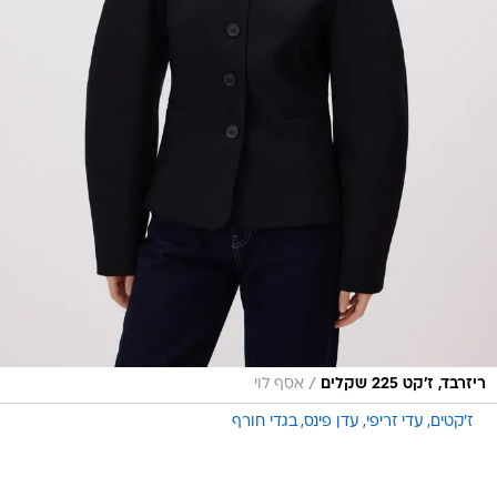
/
ריזרבד, ז'קט 225 שקלים
אסף לוי
ז'קטים
עדי זריפי
עדן פינס
בגדי חורף