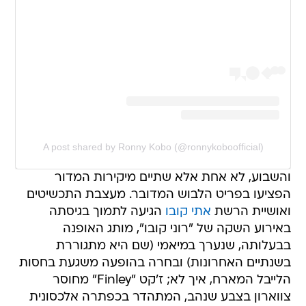
A post shared by Ronny Kobo (@ronnykoboofficial)
והשבוע, לא אחת אלא שתיים מיקירות המדור
הפציעו בפריט הלבוש המדובר. מעצבת התכשיטים
ואושיית הרשת
אתי קובו
הגיעה לתמוך בגיסתה
באירוע השקה של "רוני קובו", מותג האופנה
בבעלותה, שנערך במיאמי (שם היא מתגוררת
בשנתיים האחרונות) ובחרה בהופעה משגעת בחסות
הלייבל המארח, איך לא; ז'קט "Finley" מחוסר
צווארון בצבע שנהב, המתהדר בכפתרה אלכסונית