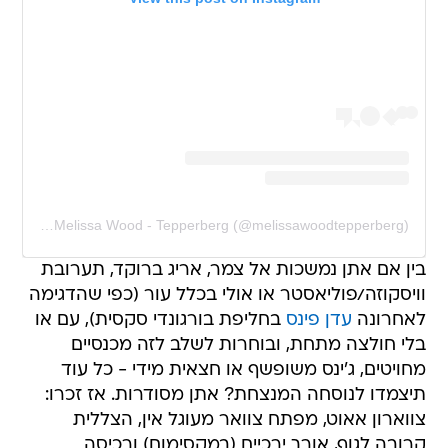
A post shared by Melissa Wood - Tepperberg (@melissawoodtepperberg)
בין אם אתן נמשכות אל צמר, אריג ברוקד, תערובת
וויסקוזה/פוליאסטר או אולי בכלל עור (כפי שהדגימה
לאחרונה
עדן פינס
בחליפת בורגונדי סקסית), עם או
בלי חולצה מתחת, ובוחרות לשלב לזה מכנסיים
מחויטים, ג'ינס משופשף או חצאית מידי - כל עוד
תיצמדו לנוסחה המנצחת? אתן מסודרות. אז זכרו:
צווארון אאוט, מפתח צוואר מעוגל אין, הצללית
קרובה לגוף, אורך ירכיים (במקסימום) ורכיסה