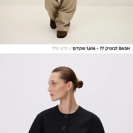
/
BASH לבוטיק 77 - 1,616 שקלים
יח"צ חו"ל