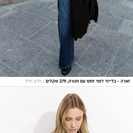
/
זארה - בלייזר דמוי זמש עם חגורה, 279 שקלים
יח"צ חו"ל