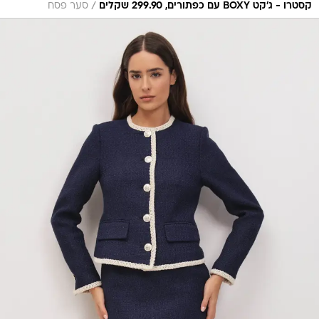
/
קסטרו - ג’קט BOXY עם כפתורים, 299.90 שקלים
סער פסח