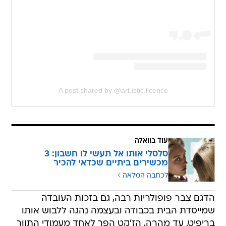
A post shared by @art.istic.licence
עוד בוואלה
סלסלי אותו אל תעשי לו חשבון: 3
מכשירים ביתיים שכדאי להכיר
לכתבה המלאה
הדגם צבר פופולריות רבה, גם בזכות העובדה
שמייסדת הבית בכבודה ובעצמה נהגה ללבוש אותו
בריפיט. עד מהרה, הז'קט הפך לאחד מעמודי התווך