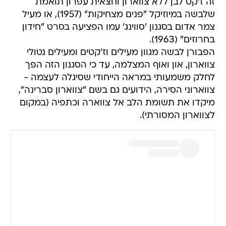
זה ז'קט לבן ללא צווארון וחצאית עפרון תואמת
שלבשה במיוזיקל "פנים מצחיקות" (1957), או מעיל
צמר אדום בסגנון 'סווינג' עמו הפציעה בסרט "חידון
בחרוזים" (1963).
הפבורן לבשה מגוון מעילים וז'קטים ומעילים נטולי
צווארון, און ואוף המצלמה, עד כי הסגנון הזה הפך
לחלק משמעותי במראה הייחודי שסיגלה לעצמה -
צווארוני הסירה, הידועים גם בשם "צווארון סברינה",
מיקדו את תשומת הלב אל צווארה וכתפיה (במקום
לצווארון המסורתי).