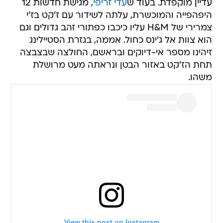
עדיין מוקפדת. בעוד ש
עדי זריפי
, מגישת חדשות 12
היפהפייה והמוכשרת, עלתה לשידור עם ז'קט בז'י
צמרירי של H&M עליו כיכבו כפתורי זהב גדולים וגם
הוא צוות אל ג'ינס כחול. אממה, בגזרת הסטיילינג
זיהינו מספר אי-דיוקים ובראשם, החולצה שבצבצה
תחת הז'קט באזור הבטן ונראתה מעט מרושלת
משהו.
View this post on Instagram