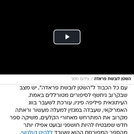
/
השטן לובשת פראדה
צילום מסך
עם כל הכבוד ל"השטן לובשת פראדה", יש מצב
שבקרוב ניחשף לסיפורים מטורללים באמת.
העיתונאית פיליפה פיניו, עורכת לשעבר בווג
האמריקאי, שעבדה במגזין למעלה מעשור וראתה
מקרוב את המתרחש מאחורי הקלעים, משיקה ספר
חדש שמבטיח להיות חושפני ובועט אפילו יותר
מהספר המפורסם ההוא שעובד
ללהיט קולנועי
.