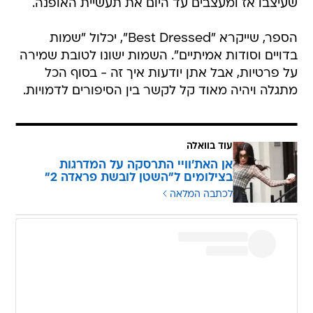
שעיצבו אז ומעצבים עד היום את תעשיית האופנה.
הספר, שייקרא "Best Dressed", יכלול "שמות
בדויים וסודות אמיתיים". השמות ישונו לטובת שמירה
על פרטיות, אבל אתן יודעות איך זה - בסוף הכל
מתגלה ויהיה מאוד קל לקשר בין הסיפורים לדמויות.
עוד בוואלה
אן האת'וויי התרסקה על המדרגות
בצילומים ל"השטן לובשת פראדה 2"
לכתבה המלאה