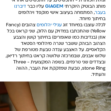
וגולת הכותרת - התכשיטים. על התכשיטים אחראי
מותג הבוטיק היוקרתי
GIAGEM
עליו כבר
דיברנו
בעבר
, המתמחה בעיצוב אישי מוקפד ויהלומים
בחיתוך מיוחד.
לכלה עוצבו במיוחד זוג
עגילי יהלומים
צהובים (Fancy
Yellow) שהתכתבו במדויק עם הלוק. שני קראט בכל
אוזן (בנדיבות כמו שאומרים) בחיתוך קושן והצבע
הצהוב הבוהק ששבר שגרה מיהלומי הסטאד
הקלאסיים. על האצבע ענדה טבעת מטורפת של
שלוש אבנים, שבמרכזה שלושה קראט בחיתוך רדיאן,
ובצדדים שני טרפזים. בשפה המקצועית - Three
stone Ring, טבעת שמזקקת את העבר, ההווה
והעתיד.