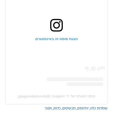
הצגת פוסט זה באינסטגרם
פוסט משותף על ידי ‏‎Giagem‎‏ (@‏‎giagemdiamonds‎‏)
שמלות כלה
יהלומים
תכשיטים
כלות
וינטג'