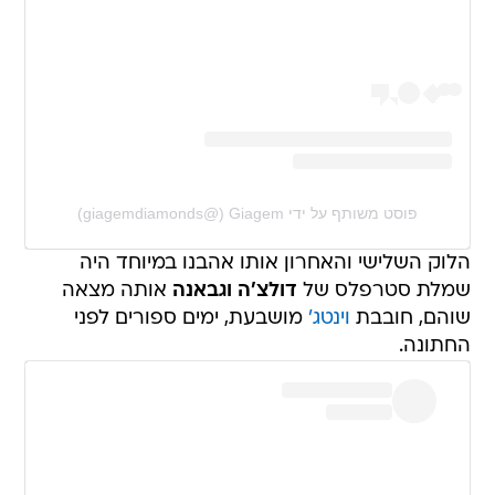
פוסט משותף על ידי ‏‎Giagem‎‏ (@‏‎giagemdiamonds‎‏)
הלוק השלישי והאחרון אותו אהבנו במיוחד היה
שמלת סטרפלס של
דולצ'ה וגבאנה
אותה מצאה
שוהם, חובבת
וינטג'
מושבעת, ימים ספורים לפני
החתונה.