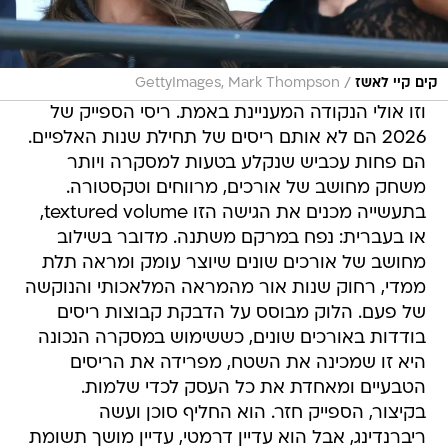
/
קים קיי לאשז
GettyImages, Mark Thompson
וזו אולי הנקודה המעניינת באמת. ריסי הספייק של
2026 הם לא אותם ריסים של תחילת שנות האלפיים.
הם פחות עכביש שנקלע בטעות למסקרה ויותר
משחק מחושב של אורכים, מרווחים וטקסטורה.
בתעשייה מכנים את הגישה הזו textured volume,
או בעברית: נפח במרקם משתנה. מדובר בשילוב
מחושב של אורכים שונים שיוצר עומק ומראה תלת
ממדי, רחוק שנות אור מהמראה המלאכותי והנוקשה
של פעם. הלוק מבוסס על הדבקת קבוצות ריסים
בודדות באורכים שונים, כששימוש במסקרה הנכונה
היא זו שמכינה את השטח, מפרידה את הריסים
הטבעיים ומאחדת את כל העסק לכדי שלמות.
בקיצור, הספייק חזר. הוא החליף סוכן ועשה
ריברנדינג, אבל הוא עדיין דרמטי, עדיין מושך תשומת