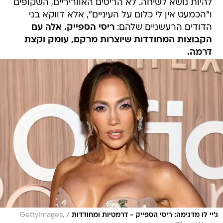
להיות נושא לשיחה. לא הריסים האווריריים, השקופים
ו"הכמעט אין לי כלום על העיניים", אלא דווקא בני
הדודים הרעשניים שלהם:
ריסי הספייק. אלה עם
הקבוצות המחודדות שיוצרות מרקם, עומק וקצת
דרמה.
/
ג'יי לו מדגימה: ריסי הספייק - דרמטיות ומחודדות
GettyImages,