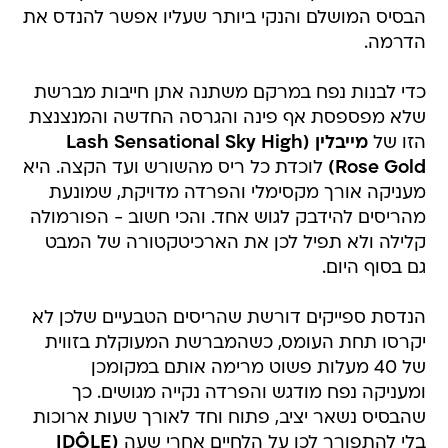
הבסיס המושלם והנקי ביותר שעליו אפשר להנדס את
הדרמה.
כדי לבנות נפח במרקם משתנה אתן חייבות מברשת
שלא מפספסת אף פינה והגרסה החדשה והמנצנצת
הזו של
מייבלין (Lash Sensational Sky High
Rose Gold)
לוכדת כל ריס מהשורש ועד הקצה. היא
מעניקה אורך מקסימלי והפרדה מדויקת, שמונעת
מהריסים להידבק לגוש אחד. והכי חשוב - הפורמולה
קלילה ולא תפיל לכן את הארכיטקטורה של המבט
גם בסוף היום.
הנדסת ספייקים דורשת שהריסים הטבעיים שלכן לא
יקרסו תחת העומס, כשהמברשת המעוקלת בזווית
של 40 מעלות פשוט מרימה אותם במקומכן
ומעניקה נפח מודגש והפרדה נקייה מגושים. כך
שהבסיס נשאר יציב, פתוח וחד לאורך שעות ארוכות
בלי להתפורר לכן על הלחיים אחרי שעה
(IDÔLE