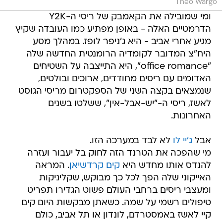
Theo Wargo
ומי שמובילה את הקאמבק של ריסי ה-Y2K
הדרמטיים האלה - באופן מפתיע כמו העובדה שקיץ
מגיע אחרי אביב - היא ג'ניפר לופז. במהלך מסע
היח"צ המדובר לקומדיה הרומנטית החדשה שלה
"office romance", היא התייצבה על השטיחים
האדומים עם ריסים מחודדים, ארוכים ובולטים,
שנמצאים בקצה השני של הספקטרום מריסי הגוסט
לאשז, ריסי ה-"יש-אבל-אין", ששלטו בשנים
האחרונות.
אבל
ג'יי לו
לא לבד במערכה הזו.
מי שהפכה את הטרנד הזה לחוק בל יעבור ועזרה
להנדס אותו מחדש היא
קים קרדשיאן
. המראה
האייקוני שלה הפך לכל כך מבוקש, שקליניקות
ומעצבי ריסים ברחבי העולם פשוט הגדירו תפריט
טיפולים רשמי על שמה. כשאתן מבקשות היום קים
קיי לאשז באמסטרדם, לונדון או תל אביב, כולם