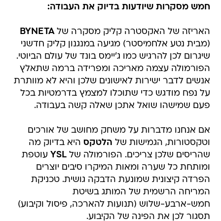
חמש מסקרות שיודעות בדיוק את העבודה:
האריזה של האקסטרה קליק מסקרה של
BYNETA
(מבית נטע אלחמיסטר) מגיעה במנגנון קליק חדשני
שיגרום לכן להרגיש כמו ג'יימס בונד של עולם הביוטי.
הפורמולה עצמה מאריכה ומפרידה ברמה שתאלץ
אנשים לדבר ישירות לאישונים שלכן והיא לא מוותרת
על נפח מודגש כדי שתוכלו למצמץ בדרמטיות בכל
פעם שמישהו שואל אתכן שאלה קשה בעבודה.
אם אנחנו מדברות על משחק מחושב של אורכים
וטקסטורות, הגמישות של
הלטקס
היא בדיוק מה
שהריסים שלכן צריכים. הפורמולה של
YSL
עוטפת
ומותחת כל שערה ומאות המיקרו סיבים יוצרים
הפרדה קיצונית שמונעת הדבקה גושית. טכניקת
המריחה הרשמית של המותג בשיטת
חמש-ארבע-שלוש (תנועות להארכה, פיסול וקיבוע)
תסגור לכן את הפינה של הקיבוע.