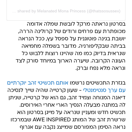
A post shared by Melanated Mona Princess (@thatssosussex)
בסרטון נראתה מרקל לובשת שמלה אדומה
מכופתרת עם פרחים ורודים של קרולינה הררה,
יושבת בגינה פוטוגנית על ספסל עץ, ככל הנראה
בביתה שבקליפורניה. מדובר בשמלה מחמיאה
שנראית בדיוק כמו מה שהיינו רוצות ללבוש כל
העונה הקרובה. שיערה הארוך במיוחד סורק לצד
ונראה מלא נפח וברק.
בגזרת התכשיטים נרשמו
אותם תכשיטי זהב יוקרתיים
עם ערך סנטימנטלי
- שעון קרטייה שהיה שייך לנסיכה
דיאנה המנוחה וצמיד זהב, גם הוא של קרטייה, שניתן
לה במתנה מבעלה הנסיך הארי אחרי האירוסים.
תכשיט חדש ומעניין שנראה על מייגן בסרטון הוא
שרשרת זהב של המותג AWE INSPIRED שבמרכזו
נראה הסימן המפורסם שמייצג נקבה עם אגרוף