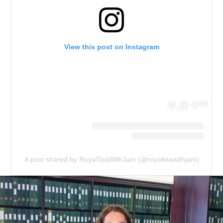
View this post on Instagram
A post shared by RoyalTeaWithJam (@royalteawithjam)